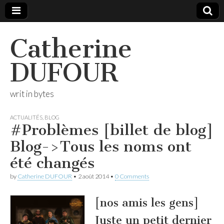
Catherine
DUFOUR
writ in bytes
ACTUALITÉS
,
BLOG
#Problèmes [billet de blog]
Blog->Tous les noms ont
été changés
by
Catherine DUFOUR
•
2 août 2014
•
0 Comments
[nos amis les gens]
Juste un petit dernier