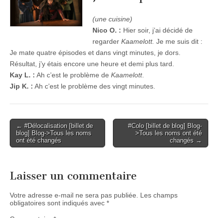
(une cuisine)
Nico O. :
Hier soir, j’ai décidé de
regarder
Kaamelott.
Je me suis dit :
Je mate quatre épisodes et dans vingt minutes, je dors.
Résultat, j’y étais encore une heure et demi plus tard.
Kay L. :
Ah c’est le problème de
Kaamelott
.
Jip K. :
Ah c’est le problème des vingt minutes.
Post
← #Délocalisation [billet de
#Colo [billet de blog] Blog-
blog] Blog->Tous les noms
>Tous les noms ont été
navigation
ont été changés
changés →
Laisser un commentaire
Votre adresse e-mail ne sera pas publiée.
Les champs
obligatoires sont indiqués avec
*