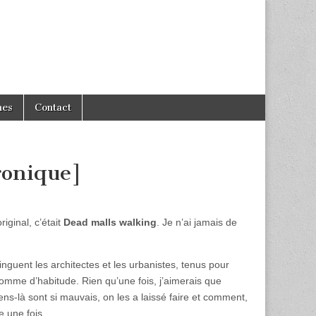
hes
Contact
ronique]
original, c’était
Dead malls walking
. Je n’ai jamais de
inguent les architectes et les urbanistes, tenus pour
omme d’habitude. Rien qu’une fois, j’aimerais que
ns-là sont si mauvais, on les a laissé faire et comment,
e une fois.