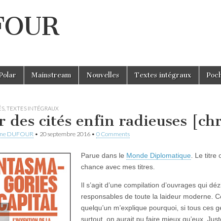
UFOUR
Polar
Mainstream
Nouvelles
Textes intégraux
Poc
ÉS
,
TEXTES INTÉGRAUX
r des cités enfin radieuses [ch
ine DUFOUR
•
20 septembre 2016
•
0 Comments
Parue dans le
Monde Diplomatique
. Le titre 
chance avec mes titres.
Il s’agit d’une compilation d’ouvrages qui déz
responsables de toute la laideur moderne. C
quelqu’un m’explique pourquoi, si tous ces ge
surtout, on aurait pu faire mieux qu’eux. Just