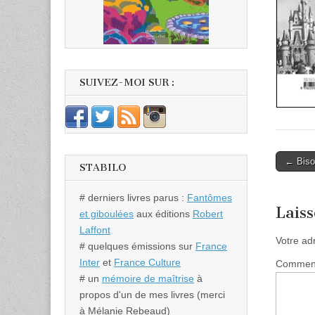
SUIVEZ-MOI SUR :
Post
← Biso
STABILO
naviga
# derniers livres parus :
Fantômes
Lais
et giboulées
aux éditions
Robert
Laffont
Votre ad
# quelques émissions sur
France
Inter
et
France Culture
Commen
# un
mémoire de maîtrise
à
propos d'un de mes livres (merci
à Mélanie Rebeaud)