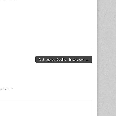
Outrage et rébellion [interview] →
és avec
*