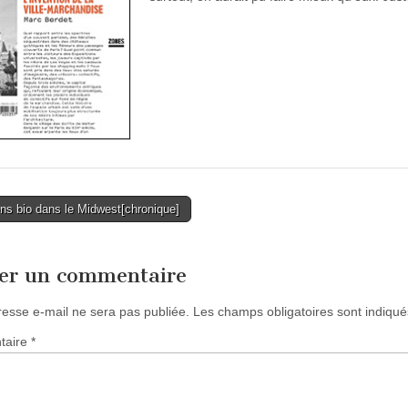
ns bio dans le Midwest[chronique]
tion
ser un commentaire
resse e-mail ne sera pas publiée.
Les champs obligatoires sont indiqu
taire
*