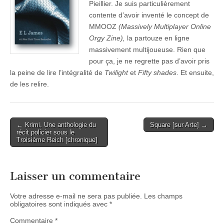
Pieillier. Je suis particulièrement
contente d’avoir inventé le concept de
MMOOZ
(Massively Multiplayer Online
Orgy Zine),
la partouze en ligne
massivement multijoueuse. Rien que
pour ça, je ne regrette pas d’avoir pris
la peine de lire l’intégralité de
Twilight
et
Fifty shades
. Et ensuite,
de les relire.
Post
← Krimi. Une anthologie du
Square [sur Arte] →
récit policier sous le
navigation
Troisième Reich [chronique]
Laisser un commentaire
Votre adresse e-mail ne sera pas publiée.
Les champs
obligatoires sont indiqués avec
*
Commentaire
*