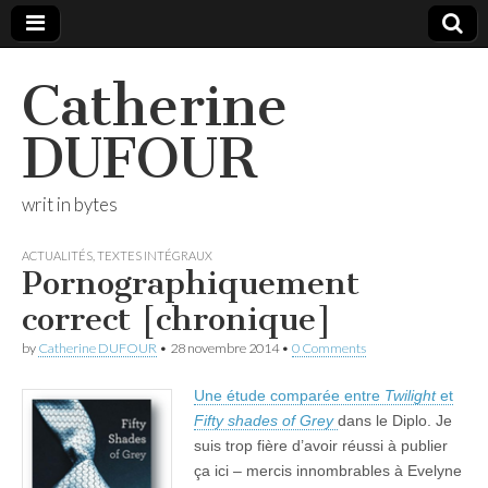
Catherine
DUFOUR
writ in bytes
ACTUALITÉS
,
TEXTES INTÉGRAUX
Pornographiquement
correct [chronique]
by
Catherine DUFOUR
•
28 novembre 2014
•
0 Comments
Une étude comparée entre
Twilight
et
Fifty shades of Grey
dans le Diplo. Je
suis trop fière d’avoir réussi à publier
ça ici – mercis innombrables à Evelyne