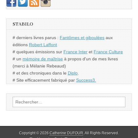
STABILO
# derniers livres parus :
Fantômes et giboulées
aux
éditions
Robert Laffont
# quelques émissions sur
France Inter
et
France Culture
# un
mémoire de maîtrise
à propos d'un de mes livres
(merci à Mélanie Rebeaud)
# et des chroniques dans le
Diplo
.
# Site efficacement fabriqué par
Success3.
Rechercher :
Copyright © 2026
Catherine DUFOUR
. All Rights Reserved.