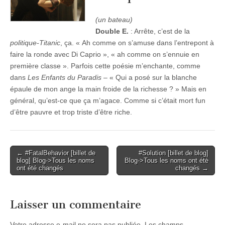
(un bateau)
Double E.
: Arrête, c’est de la
politique-Titanic
, ça. « Ah comme on s’amuse dans l’entrepont à
faire la ronde avec Di Caprio », « ah comme on s’ennuie en
première classe ». Parfois cette poésie m’enchante, comme
dans
Les Enfants du Paradis
– « Qui a posé sur la blanche
épaule de mon ange la main froide de la richesse ? » Mais en
général, qu’est-ce que ça m’agace. Comme si c’était mort fun
d’être pauvre et trop triste d’être riche.
Post
← #FatalBehavior [billet de
#Solution [billet de blog]
blog] Blog->Tous les noms
Blog->Tous les noms ont été
navigation
ont été changés
changés →
Laisser un commentaire
Votre adresse e-mail ne sera pas publiée.
Les champs