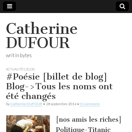
Catherine
DUFOUR
writ in bytes
ACTUALITÉS
,
BLOG
#Poésie [billet de blog]
Blog->Tous les noms ont
été changés
by
Catherine DUFOUR
•
28 septembre 2014
•
0 Comments
[nos amis les riches]
Politique-Titanic