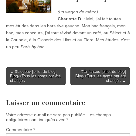
(un wagon de métro)
Charlotte D. :
Moi, j’ai fait toutes
mes études dans les bars rive gauche. Mon bac français, mon
bac, mes concours, j’ai tout révisé devant un café, au Sélect et à
la Coupole, à la Closerie des Lilas et au Flore. Mes études, c’est
un peu
Paris by bar
.
Post
← #Lioubov [billet de blog]
#Enfances [billet de blog]
Blog->Tous les noms ont été
Blog->Tous les noms ont été
navigation
changés
changés →
Laisser un commentaire
Votre adresse e-mail ne sera pas publiée.
Les champs
obligatoires sont indiqués avec
*
Commentaire
*