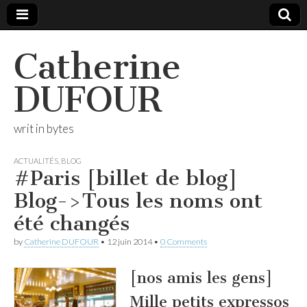
Catherine
DUFOUR
writ in bytes
ACTUALITÉS
,
BLOG
#Paris [billet de blog]
Blog->Tous les noms ont
été changés
by
Catherine DUFOUR
•
12 juin 2014
•
0 Comments
[nos amis les gens]
Mille petits expressos