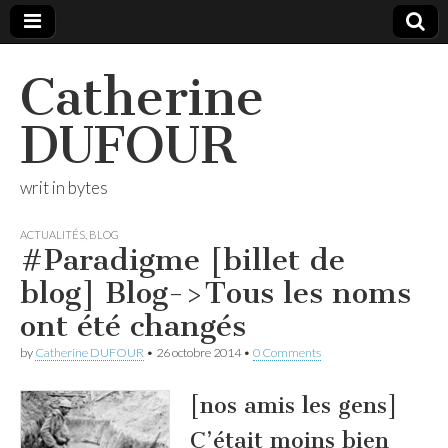
Catherine
DUFOUR
writ in bytes
ACTUALITÉS
,
BLOG
#Paradigme [billet de
blog] Blog->Tous les noms
ont été changés
by
Catherine DUFOUR
•
26 octobre 2014
•
0 Comments
[nos amis les gens]
C’était moins bien