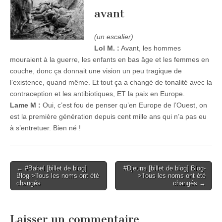
avant
(un escalier)
Lol M. :
Avant, les hommes
mouraient à la guerre, les enfants en bas âge et les femmes en
couche, donc ça donnait une vision un peu tragique de
l’existence, quand même. Et tout ça a changé de tonalité avec la
contraception et les antibiotiques, ET la paix en Europe.
Lame M :
Oui, c’est fou de penser qu’en Europe de l’Ouest, on
est la première génération depuis cent mille ans qui n’a pas eu
à s’entretuer. Bien né !
Post
← #Babel [billet de blog]
#Djeuns [billet de blog] Blog-
Blog->Tous les noms ont été
>Tous les noms ont été
navigation
changés
changés →
Laisser un commentaire