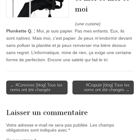
moi
(une cuisine)
Plonkette Q. :
Moi, je suis papier. Pas mes enfants. Eux, ils
sont
natives
. Mais moi, c’est papier. Je peux m’endormir devant
sans polluer la planète et je peux renverser ma bière dessus
sans regret. L’informatique, mine de rien, ça exige une certaine
forme de perfection. Encore une saleté qui fait le tri.
Post
← #Convives [blog] Tous les
#Crapule [blog] Tous les
noms ont été changés
noms ont été changés →
navigation
Laisser un commentaire
Votre adresse e-mail ne sera pas publiée.
Les champs
obligatoires sont indiqués avec
*