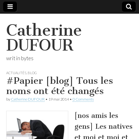
Catherine
DUFOUR
writ in bytes
ACTUALITÉS
,
BLOG
#Papier [blog] Tous les
noms ont été changés
by
Catherine DUFOUR
•
19 mai 2014
•
0 Comments
[nos amis les
gens] Les natives
et moi et moi et