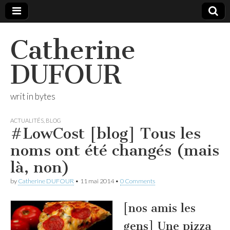
Catherine
DUFOUR
writ in bytes
ACTUALITÉS
,
BLOG
#LowCost [blog] Tous les
noms ont été changés (mais
là, non)
by
Catherine DUFOUR
•
11 mai 2014
•
0 Comments
[nos amis les
gens] Une pizza