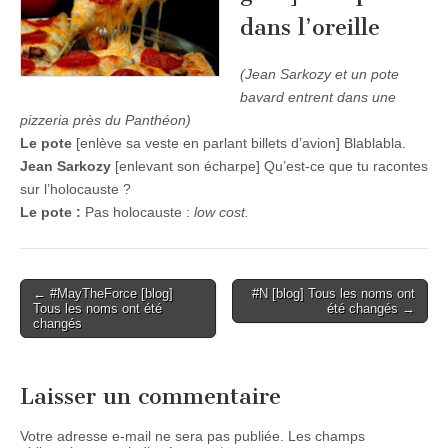
dans l’oreille
(Jean Sarkozy et un pote
bavard entrent dans une
pizzeria près du Panthéon)
Le pote
[enlève sa veste en parlant billets d’avion] Blablabla.
Jean Sarkozy
[enlevant son écharpe] Qu’est-ce que tu racontes
sur l’holocauste ?
Le pote :
Pas holocauste :
low cost.
Post
← #MayTheForce [blog]
#N [blog] Tous les noms ont
Tous les noms ont été
été changés →
navigation
changés
Laisser un commentaire
Votre adresse e-mail ne sera pas publiée.
Les champs