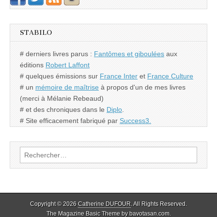
STABILO
# derniers livres parus :
Fantômes et giboulées
aux
éditions
Robert Laffont
# quelques émissions sur
France Inter
et
France Culture
# un
mémoire de maîtrise
à propos d'un de mes livres
(merci à Mélanie Rebeaud)
# et des chroniques dans le
Diplo
.
# Site efficacement fabriqué par
Success3.
Rechercher :
Copyright © 2026
Catherine DUFOUR
. All Rights Reserved.
The Magazine Basic Theme by
bavotasan.com
.