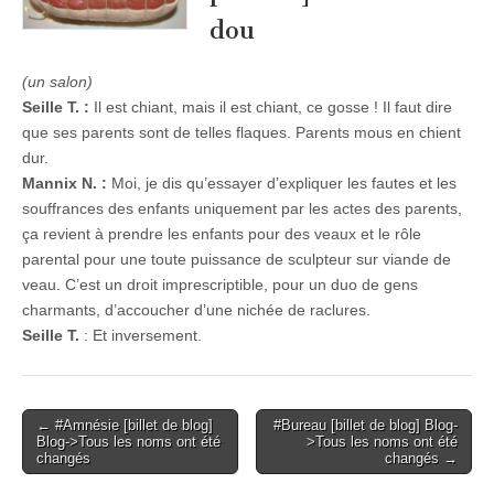
dou
(un salon)
Seille T. :
Il est chiant, mais il est chiant, ce gosse ! Il faut dire
que ses parents sont de telles flaques. Parents mous en chient
dur.
Mannix N. :
Moi, je dis qu’essayer d’expliquer les fautes et les
souffrances des enfants uniquement par les actes des parents,
ça revient à prendre les enfants pour des veaux et le rôle
parental pour une toute puissance de sculpteur sur viande de
veau. C’est un droit imprescriptible, pour un duo de gens
charmants, d’accoucher d’une nichée de raclures.
Seille T.
: Et inversement.
Post
← #Amnésie [billet de blog]
#Bureau [billet de blog] Blog-
Blog->Tous les noms ont été
>Tous les noms ont été
navigation
changés
changés →