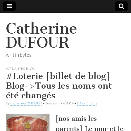
Catherine
DUFOUR
writ in bytes
ACTUALITÉS
,
BLOG
#Loterie [billet de blog]
Blog->Tous les noms ont
été changés
by
Catherine DUFOUR
•
6 septembre 2014
•
0 Comments
[nos amis les
parents] Le mur et le