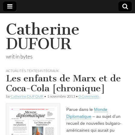
Catherine
DUFOUR
writ in bytes
ACTUALITÉS
,
TEXTES INTÉGRAUX
Les enfants de Marx et de
Coca-Cola [chronique]
by
Catherine DUFOUR
•
1 novembre 2013
•
0 Comments
Parue dans le
Monde
Diplomatique
– au sujet d’un
recueil de nouvelles bulgaro-
américaines qui aurait pu