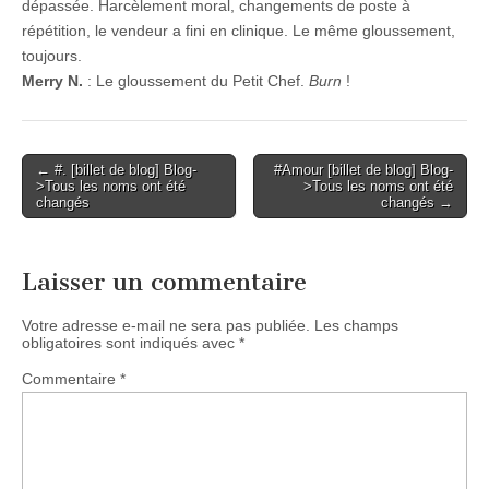
dépassée. Harcèlement moral, changements de poste à
répétition, le vendeur a fini en clinique. Le même gloussement,
toujours.
Merry N.
: Le gloussement du Petit Chef.
Burn
!
Post
← #. [billet de blog] Blog-
#Amour [billet de blog] Blog-
>Tous les noms ont été
>Tous les noms ont été
navigation
changés
changés →
Laisser un commentaire
Votre adresse e-mail ne sera pas publiée.
Les champs
obligatoires sont indiqués avec
*
Commentaire
*