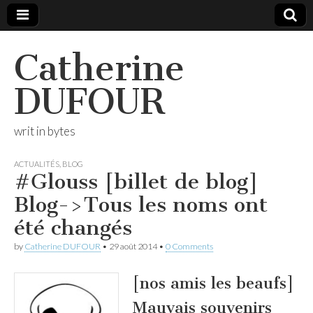
Catherine
DUFOUR
writ in bytes
ACTUALITÉS
,
BLOG
#Glouss [billet de blog]
Blog->Tous les noms ont
été changés
by
Catherine DUFOUR
•
29 août 2014
•
0 Comments
[nos amis les beaufs]
Mauvais souvenirs