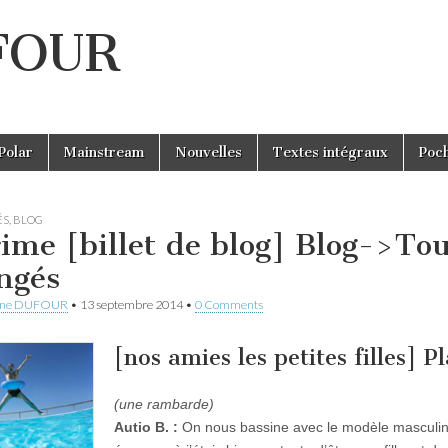
UFOUR
Polar
Mainstream
Nouvelles
Textes intégraux
Poc
ÉS
,
BLOG
ime [billet de blog] Blog->Tou
ngés
ine DUFOUR
•
13 septembre 2014
•
0 Comments
[nos amies les petites filles] P
(une rambarde)
Autio B. :
On nous bassine avec le modèle masculin, 