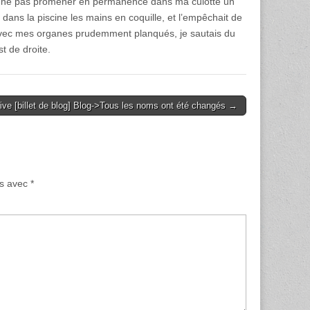
t de ne pas promener en permanence dans ma culotte un
r dans la piscine les mains en coquille, et l’empêchait de
Avec mes organes prudemment planqués, je sautais du
st de droite.
ive [billet de blog] Blog->Tous les noms ont été changés →
és avec
*