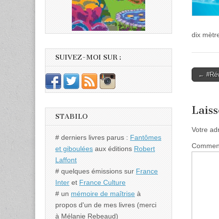
dix mètre
SUIVEZ-MOI SUR :
Post
← #Réve
naviga
Lais
STABILO
Votre ad
# derniers livres parus :
Fantômes
Commen
et giboulées
aux éditions
Robert
Laffont
# quelques émissions sur
France
Inter
et
France Culture
# un
mémoire de maîtrise
à
propos d'un de mes livres (merci
à Mélanie Rebeaud)