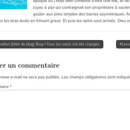
époque où j’étais bien contente d’être une fille, e
tuyau à pipi qui contraignait son propriétaire à saute
goûter aux joies simples des barres asymétriques. 
s les bras levés en frimant grave. Et puis les seins sont arrivés. Dieu e
illon [billet de blog] Blog->Tous les noms ont été changés
#Less
tion
ser un commentaire
resse e-mail ne sera pas publiée.
Les champs obligatoires sont indiqu
taire
*