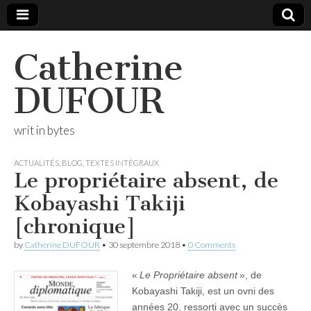
Catherine
DUFOUR
writ in bytes
ACTUALITÉS
,
BLOG
,
TEXTES INTÉGRAUX
Le propriétaire absent, de
Kobayashi Takiji
[chronique]
by
Catherine DUFOUR
•
30 septembre 2018
•
0 Comments
«
Le Propriétaire absent
», de
Kobayashi Takiji, est un ovni des
années 20, ressorti avec un succès