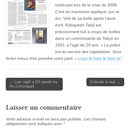
tonitruant lors de la crise de 2008.
C’est du marxisme appliqué, pur et
dur. Viré de sa boîte après l’avoir
écrit, Kobayashi Takiji est
précocement tué à coups de bottes
dans un commissariat de Tokyo en
1933, à l’age de 29 ans.
«
La police
est au service des capitalistes. Vous
feriez mieux d’en prendre votre parti.
»
Lisez-le lisez-le lisez-le !
Post
← Last night a DJ saved my
Entends la nuit →
life [chronique]
navigation
Laisser un commentaire
Votre adresse e-mail ne sera pas publiée.
Les champs
obligatoires sont indiqués avec
*