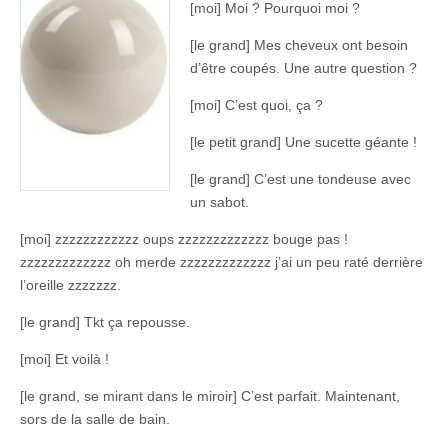
[moi] Moi ? Pourquoi moi ?
[le grand] Mes cheveux ont besoin
d’être coupés. Une autre question ?
[moi] C’est quoi, ça ?
[le petit grand] Une sucette géante !
[le grand] C’est une tondeuse avec
un sabot.
[moi] zzzzzzzzzzzz oups zzzzzzzzzzzzz bouge pas !
zzzzzzzzzzzzz oh merde zzzzzzzzzzzzz j’ai un peu raté derrière
l’oreille zzzzzzz.
[le grand] Tkt ça repousse.
[moi] Et voilà !
[le grand, se mirant dans le miroir] C’est parfait. Maintenant,
sors de la salle de bain.