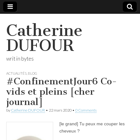
Catherine
DUFOUR
writ in bytes
ACTUALITÉS
,
BLOG
#ConfinementJour6 Co-
vids et pleins [cher
journal]
by
Catherine DUFOUR
•
22 mars 2020
•
0 Comments
[le grand] Tu peux me couper les
cheveux ?