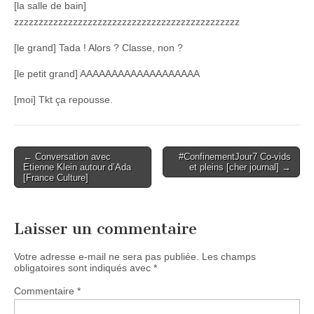
[la salle de bain]
zzzzzzzzzzzzzzzzzzzzzzzzzzzzzzzzzzzzzzzzzzzzzz
[le grand] Tada ! Alors ? Classe, non ?
[le petit grand] AAAAAAAAAAAAAAAAAAA
[moi] Tkt ça repousse.
Post
← Conversation avec
#ConfinementJour7 Co-vids
Etienne Klein autour d’Ada
et pleins [cher journal] →
navigation
[France Culture]
Laisser un commentaire
Votre adresse e-mail ne sera pas publiée.
Les champs
obligatoires sont indiqués avec
*
Commentaire
*