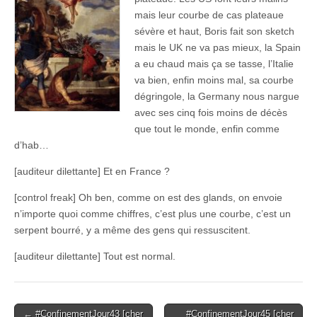
mais leur courbe de cas plateaue
sévère et haut, Boris fait son sketch
mais le UK ne va pas mieux, la Spain
a eu chaud mais ça se tasse, l’Italie
va bien, enfin moins mal, sa courbe
dégringole, la Germany nous nargue
avec ses cinq fois moins de décès
que tout le monde, enfin comme
d’hab…
[auditeur dilettante] Et en France ?
[control freak] Oh ben, comme on est des glands, on envoie
n’importe quoi comme chiffres, c’est plus une courbe, c’est un
serpent bourré, y a même des gens qui ressuscitent.
[auditeur dilettante] Tout est normal.
Post
← #ConfinementJour43 [cher
#ConfinementJour45 [cher