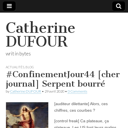
Catherine
DUFOUR
writ in bytes
ACTUALITÉS
,
BLOG
#ConfinementJour44 [cher
journal] Serpent bourré
by
Catherine DUFOUR
•
29 avril 2020
•
0 Comments
[auditeur dilettante] Alors, ces
chiffres, ces courbes ?
[control freak] Ca plateaue, ça
plateaue. Les US font leurs malins