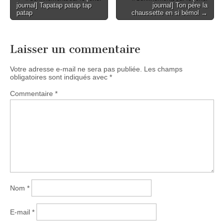
journal] Tapatap patap tap
journal] Ton père la
navigation
patap
chaussette en si bémol →
Laisser un commentaire
Votre adresse e-mail ne sera pas publiée.
Les champs
obligatoires sont indiqués avec
*
Commentaire
*
Nom
*
E-mail
*