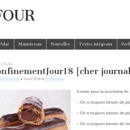
UFOUR
Polar
Mainstream
Nouvelles
Textes intégraux
Poc
ÉS
,
BLOG
nfinementJour18 [cher journal
ine DUFOUR
•
3 avril 2020
•
2 Comments
A noter pour la prochaine fi
– On a toujours besoin de pl
– On a toujours besoin de plu
– On a toujours besoin de moi