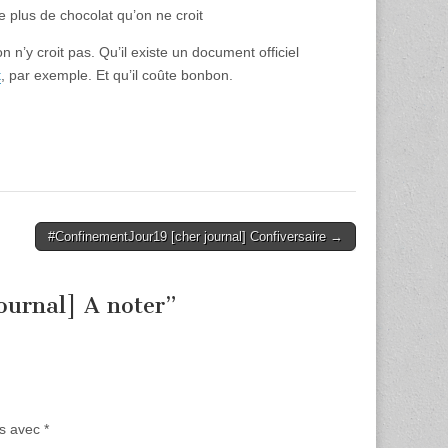
lus de chocolat qu’on ne croit
 n’y croit pas. Qu’il existe un document officiel
t
, par exemple. Et qu’il coûte bonbon.
#ConfinementJour19 [cher journal] Confiversaire →
ournal] A noter
”
és avec
*