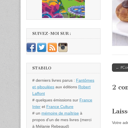
SUIVEZ-MOI SUR :
Post
← #Con
STABILO
naviga
# derniers livres parus :
Fantômes
2 co
et giboulées
aux éditions
Robert
Laffont
# quelques émissions sur
France
Inter
et
France Culture
Lais
# un
mémoire de maîtrise
à
propos d'un de mes livres (merci
Votre ad
à Mélanie Rebeaud)