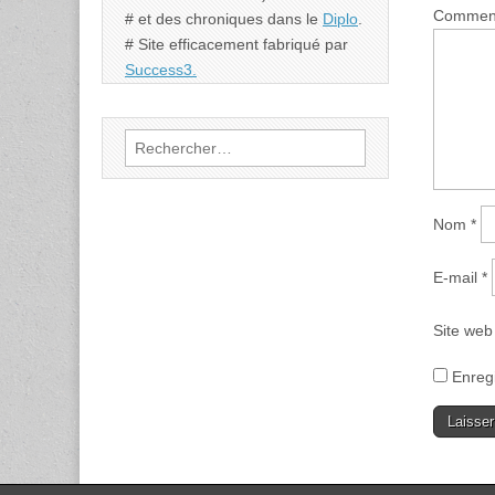
Commen
# et des chroniques dans le
Diplo
.
# Site efficacement fabriqué par
Success3.
Rechercher :
Nom
*
E-mail
*
Site web
Enreg