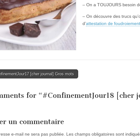
– On a TOUJOURS besoin de p
– On découvre des trucs qu’on
d’
attestation de foudroiemen
finementJour17 [cher journal] Gros mots
tion
mments for “
#ConfinementJour18 [cher j
ser un commentaire
resse e-mail ne sera pas publiée.
Les champs obligatoires sont indiqu