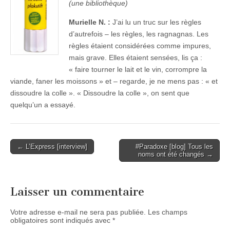
(une bibliothèque)
Murielle N. :
J’ai lu un truc sur les règles
d’autrefois – les règles, les ragnagnas. Les
règles étaient considérées comme impures,
mais grave. Elles étaient sensées, lis ça :
« faire tourner le lait et le vin, corrompre la
viande, faner les moissons » et – regarde, je ne mens pas : « et
dissoudre la colle ». « Dissoudre la colle », on sent que
quelqu’un a essayé.
Post
← L’Express [interview]
#Paradoxe [blog] Tous les
noms ont été changés →
navigation
Laisser un commentaire
Votre adresse e-mail ne sera pas publiée.
Les champs
obligatoires sont indiqués avec
*