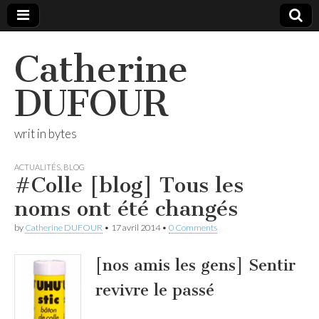
Catherine
DUFOUR
writ in bytes
ACTUALITÉS
,
BLOG
#Colle [blog] Tous les
noms ont été changés
by
Catherine DUFOUR
•
17 avril 2014
•
0 Comments
[nos amis les gens] Sentir
revivre le passé