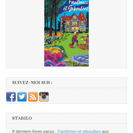
SUIVEZ-MOI SUR :
STABILO
# derniers livres parus :
Fantômes et giboulées
aux