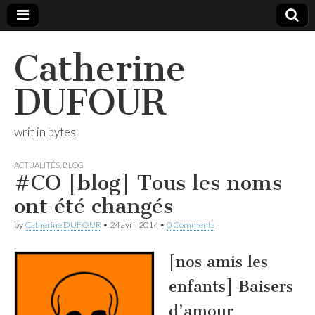
Catherine
DUFOUR
writ in bytes
ACTUALITÉS
,
BLOG
#CO [blog] Tous les noms
ont été changés
by
Catherine DUFOUR
•
24 avril 2014
•
0 Comments
[nos amis les
enfants] Baisers
d’amour