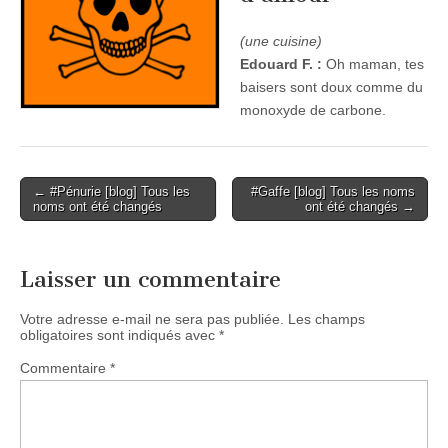
(une cuisine)
Edouard F. :
Oh maman, tes
baisers sont doux comme du
monoxyde de carbone.
Post
← #Pénurie [blog] Tous les
#Gaffe [blog] Tous les noms
noms ont été changés
ont été changés →
navigation
Laisser un commentaire
Votre adresse e-mail ne sera pas publiée.
Les champs
obligatoires sont indiqués avec
*
Commentaire
*