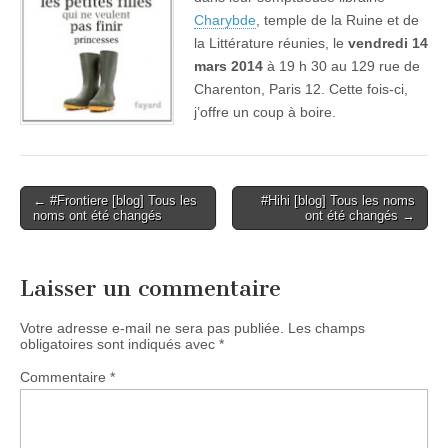
Charybde
, temple de la Ruine et de
la Littérature réunies, le
vendredi 14
mars 2014
à 19 h 30 au 129 rue de
Charenton, Paris 12. Cette fois-ci,
j’offre un coup à boire.
Post
← #Frontiere [blog] Tous les
#Hihi [blog] Tous les noms
noms ont été changés
ont été changés →
navigation
Laisser un commentaire
Votre adresse e-mail ne sera pas publiée.
Les champs
obligatoires sont indiqués avec
*
Commentaire
*