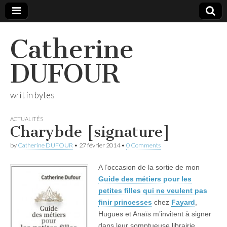
Catherine
DUFOUR
writ in bytes
ACTUALITÉS
Charybde [signature]
by
Catherine DUFOUR
•
27 février 2014
•
0 Comments
A l’occasion de la sortie de mon
Guide des métiers pour les
petites filles qui ne veulent pas
finir princesses
chez
Fayard
,
Hugues et Anaïs m’invitent à signer
dans leur somptueuse librairie