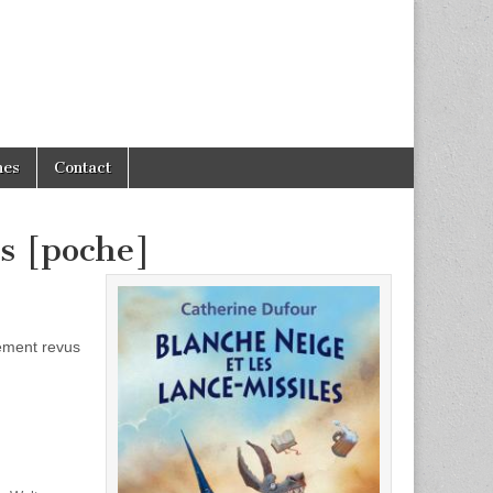
hes
Contact
es [poche]
rement revus