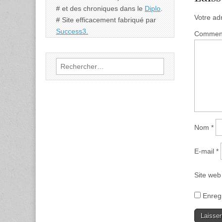
# et des chroniques dans le
Diplo
.
Votre ad
# Site efficacement fabriqué par
Success3.
Commen
Rechercher :
Nom
*
E-mail
*
Site web
Enreg