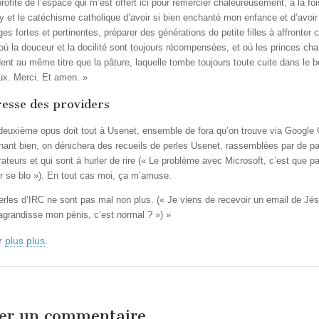
rofite de l’espace qui m’est offert ici pour remercier chaleureusement, à la fo
y et le catéchisme catholique d’avoir si bien enchanté mon enfance et d’avoir 
ges fortes et pertinentes, préparer des générations de petite filles à affronter
 où la douceur et la docilité sont toujours récompensées, et où les princes ch
ent au même titre que la pâture, laquelle tombe toujours toute cuite dans le b
ux. Merci. Et amen. »
resse des providers
deuxième opus doit tout à Usenet, ensemble de fora qu’on trouve via Google
hant bien, on dénichera des recueils de perles Usenet, rassemblées par de pa
ateurs et qui sont à hurler de rire (« Le problème avec Microsoft, c’est que p
er se blo »). En tout cas moi, ça m’amuse.
erles d’IRC ne sont pas mal non plus. (« Je viens de recevoir un email de Jés
’agrandisse mon pénis, c’est normal ? ») »
r
plus
plus
.
ser un commentaire