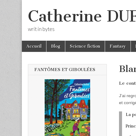
Catherine D
writ in bytes
Skip
Main
Accueil
Blog
Science fiction
Fantasy
to
menu
content
Bla
FANTÔMES ET GIBOULÉES
Le con
J’ai reg
et corrig
La po
Prin