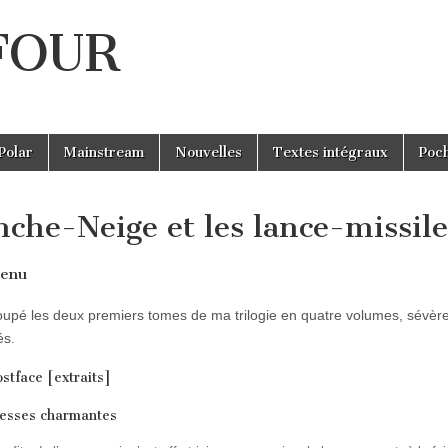
UFOUR
Polar
Mainstream
Nouvelles
Textes intégraux
Poc
nche-Neige et les lance-missil
tenu
roupé les deux premiers tomes de ma trilogie en quatre volumes, sévè
és.
stface [extraits]
cesses charmantes