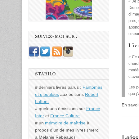
« Je p
Disne
d’ima
paix,
abond
oisea
SUIVEZ-MOI SUR :
L’iv
« Ce 
cherc
modér
STABILO
clavi
# derniers livres parus :
Fantômes
Les p
que j
et giboulées
aux éditions
Robert
Laffont
En savoi
# quelques émissions sur
France
Inter
et
France Culture
# un
mémoire de maîtrise
à
propos d'un de mes livres (merci
Lais
à Mélanie Rebeaud)