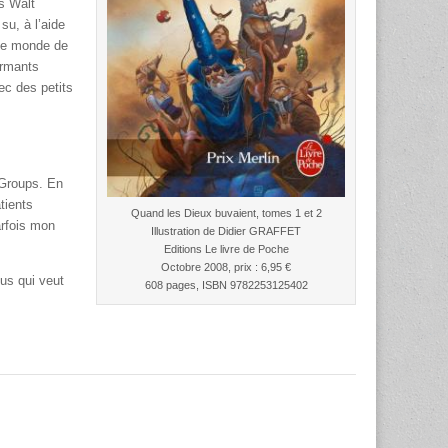
is Walt
su, à l’aide
 ce monde de
armants
ec des petits
 Groups. En
tients
Quand les Dieux buvaient, tomes 1 et 2
arfois mon
Illustration de Didier GRAFFET
Editions Le livre de Poche
Octobre 2008, prix : 6,95 €
us qui veut
608 pages, ISBN 9782253125402