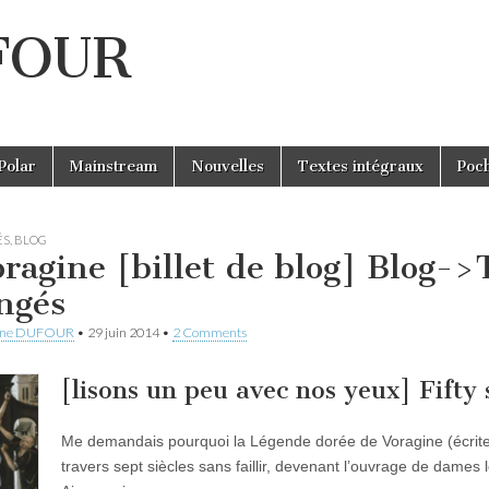
UFOUR
Polar
Mainstream
Nouvelles
Textes intégraux
Poc
ÉS
,
BLOG
ragine [billet de blog] Blog->
ngés
ine DUFOUR
•
29 juin 2014
•
2 Comments
[lisons un peu avec nos yeux] Fifty 
Me demandais pourquoi la Légende dorée de Voragine (écrite 
travers sept siècles sans faillir, devenant l’ouvrage de dames 