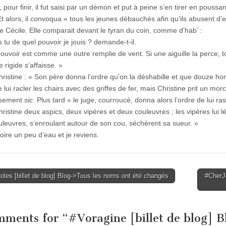
 pour finir, il fut saisi par un démon et put à peine s’en tirer en pouss
t alors, il convoqua « tous les jeunes débauchés afin qu’ils abusent d’el
te Cécile. Elle comparait devant le tyran du coin, comme d’hab’ :
 tu de quel pouvoir je jouis ? demande-t-il.
ouvoir est comme une outre remplie de vent. Si une aiguille la perce, to
e rigide s’affaisse. »
hristine : « Son père donna l’ordre qu’on la déshabille et que douze ho
e lui racler les chairs avec des griffes de fer, mais Christine prit un mo
usement
sic
. Plus tard « le juge, courroucé, donna alors l’ordre de lui rase
hristine deux aspics, deux vipères et deux couleuvres ; les vipères lui l
ouleuvres, s’enroulant autour de son cou, séchèrent sa sueur. »
oire un peu d’eau et je reviens.
les [billet de blog] Blog->Tous les noms ont été changés
#CherJo
tion
mments for “
#Voragine [billet de blog] 