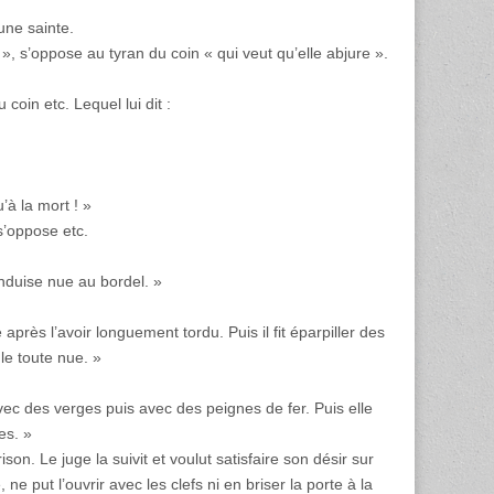
une sainte.
, s’oppose au tyran du coin « qui veut qu’elle abjure ».
oin etc. Lequel lui dit :
’à la mort ! »
s’oppose etc.
nduise nue au bordel. »
 après l’avoir longuement tordu. Puis il fit éparpiller des
le toute nue. »
avec des verges puis avec des peignes de fer. Puis elle
es. »
on. Le juge la suivit et voulut satisfaire son désir sur
 ne put l’ouvrir avec les clefs ni en briser la porte à la