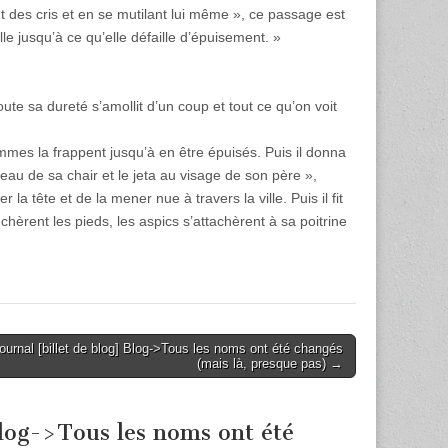
ant des cris et en se mutilant lui même », ce passage est
le jusqu’à ce qu’elle défaille d’épuisement. »
ute sa dureté s’amollit d’un coup et tout ce qu’on voit
mmes la frappent jusqu’à en être épuisés. Puis il donna
rceau de sa chair et le jeta au visage de son père »,
r la tête et de la mener nue à travers la ville. Puis il fit
échèrent les pieds, les aspics s’attachèrent à sa poitrine
urnal [billet de blog] Blog->Tous les noms ont été changés
(mais là, presque pas) →
Blog->Tous les noms ont été