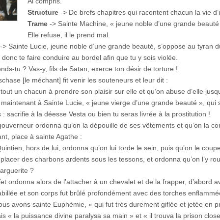
Ai compris.
Structure
-> De brefs chapitres qui racontent chacun la vie d’
Trame
-> Sainte Machine, « jeune noble d’une grande beauté »
Elle refuse, il le prend mal.
-> Sainte Lucie, jeune noble d’une grande beauté, s’oppose au tyran du c
 donc te faire conduire au bordel afin que tu y sois violée.
nds-tu ? Vas-y, fils de Satan, exerce ton désir de torture !
chase [le méchant] fit venir les souteneurs et leur dit :
 tout un chacun à prendre son plaisir sur elle et qu’on abuse d’elle jusqu
maintenant à Sainte Lucie, « jeune vierge d’une grande beauté », qui 
 : sacrifie à la déesse Vesta ou bien tu seras livrée à la prostitution !
 gouverneur ordonna qu’on la dépouille de ses vêtements et qu’on la co
nt, place à sainte Agathe :
uintien, hors de lui, ordonna qu’on lui torde le sein, puis qu’on le coupe
 placer des charbons ardents sous les tessons, et ordonna qu’on l’y rou
arguerite ?
fet ordonna alors de l’attacher à un chevalet et de la frapper, d’abord 
abillée et son corps fut brûlé profondément avec des torches enflammé
us avons sainte Euphémie, « qui fut très durement giflée et jetée en pris
is « la puissance divine paralysa sa main » et « il trouva la prison close,