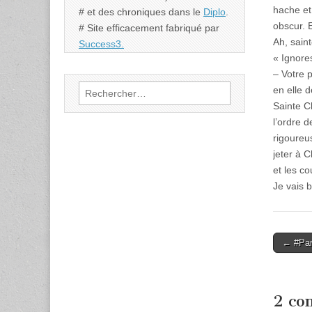
hache et,
# et des chroniques dans le
Diplo
.
obscur. E
# Site efficacement fabriqué par
Ah, sain
Success3.
« Ignores
– Votre p
Rechercher :
en elle d
Sainte C
l’ordre d
rigoure
jeter à C
et les c
Je vais b
Post
← #Paro
naviga
2 co