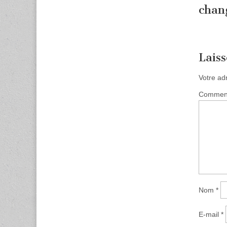
chan
Lais
Votre ad
Commen
Nom
*
E-mail
*