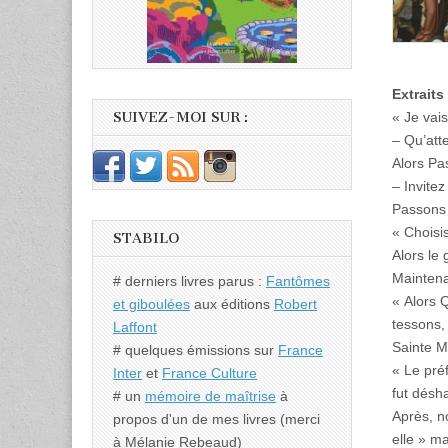
Extraits
« Je vais
SUIVEZ-MOI SUR :
– Qu’atte
Alors Pas
– Invitez
Passons 
« Choisis
STABILO
Alors le
Maintena
# derniers livres parus :
Fantômes
« Alors Q
et giboulées
aux éditions
Robert
tessons,
Laffont
Sainte M
# quelques émissions sur
France
« Le pré
Inter
et
France Culture
fut désh
# un
mémoire de maîtrise
à
Après, no
propos d'un de mes livres (merci
elle » ma
à Mélanie Rebeaud)