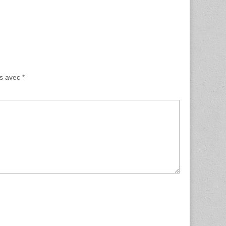
és avec
*