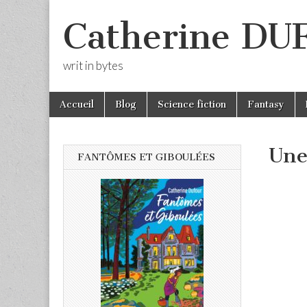
Catherine D
writ in bytes
Skip
Main
Accueil
Blog
Science fiction
Fantasy
to
menu
content
Une
FANTÔMES ET GIBOULÉES