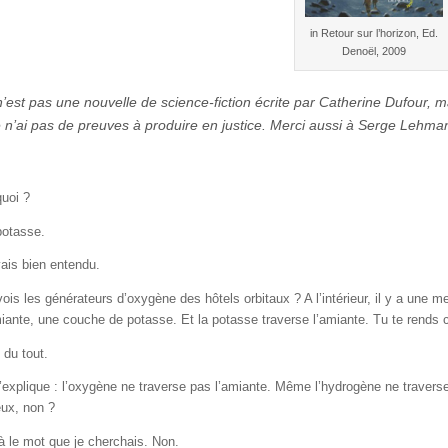
in Retour sur l’horizon, Ed.
Denoël, 2009
 n’est pas une nouvelle de science-fiction écrite par Catherine Dufour, 
e n’ai pas de preuves à produire en justice. Merci aussi à Serge Lehma
quoi ?
potasse.
vais bien entendu.
vois les générateurs d’oxygène des hôtels orbitaux ? A l’intérieur, il y a u
iante, une couche de potasse. Et la potasse traverse l’amiante. Tu te rends
 du tout.
t’explique : l’oxygène ne traverse pas l’amiante. Même l’hydrogène ne traverse
eux, non ?
là le mot que je cherchais. Non.