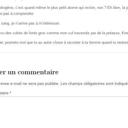
ydrogène, c’est quand même le plus petit atome qui existe, non ? Eh bien, la
ive pas à comprendre.
 sang, je n’arrive pas à m’intéresser.
i vu des culots de fonte gros comme mon cul traversés par de la potasse, Kreu
ter, promets-moi que tu as autre chose à raconter à ta femme quand tu rentre
ser un commentaire
resse e-mail ne sera pas publiée.
Les champs obligatoires sont indiqu
taire
*