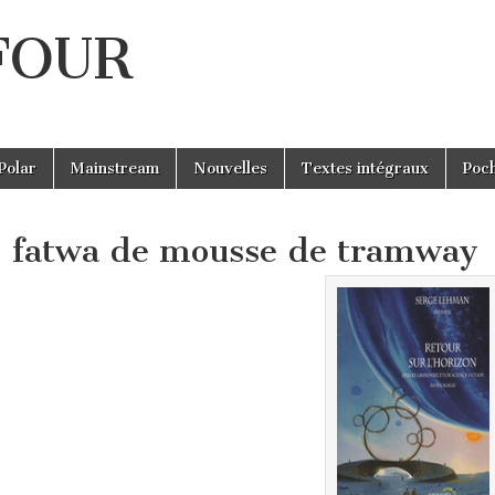
UFOUR
Polar
Mainstream
Nouvelles
Textes intégraux
Poc
 fatwa de mousse de tramway