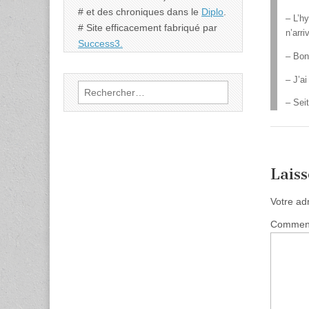
# et des chroniques dans le
Diplo
.
– L’h
# Site efficacement fabriqué par
n’arr
Success3.
– Bon
– J’a
Rechercher :
– Sei
Lais
Votre ad
Commen