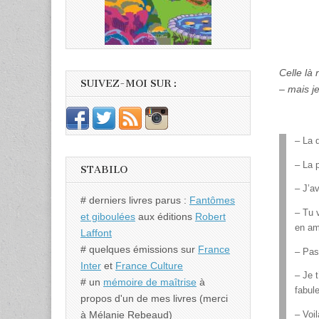
Celle là
SUIVEZ-MOI SUR :
– mais j
– La 
– La 
STABILO
– J’a
# derniers livres parus :
Fantômes
– Tu 
et giboulées
aux éditions
Robert
en am
Laffont
# quelques émissions sur
France
– Pas
Inter
et
France Culture
– Je 
# un
mémoire de maîtrise
à
fabul
propos d'un de mes livres (merci
à Mélanie Rebeaud)
– Voi