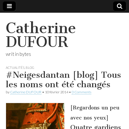
Catherine
DUFOUR
writ in bytes
ACTUALITÉS
,
BLOG
#Neigesdantan [blog] Tous
les noms ont été changés
by
Catherine DUFOUR
•
10 février 2014
•
0 Comments
[Regardons un peu
avec nos yeux]
Quatre gardiens