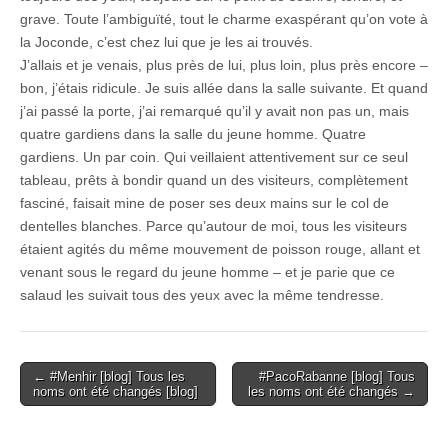
grave. Toute l’ambiguïté, tout le charme exaspérant qu’on vote à
la Joconde, c’est chez lui que je les ai trouvés.
J’allais et je venais, plus près de lui, plus loin, plus près encore –
bon, j’étais ridicule. Je suis allée dans la salle suivante. Et quand
j’ai passé la porte, j’ai remarqué qu’il y avait non pas un, mais
quatre gardiens dans la salle du jeune homme. Quatre
gardiens. Un par coin. Qui veillaient attentivement sur ce seul
tableau, prêts à bondir quand un des visiteurs, complètement
fasciné, faisait mine de poser ses deux mains sur le col de
dentelles blanches. Parce qu’autour de moi, tous les visiteurs
étaient agités du même mouvement de poisson rouge, allant et
venant sous le regard du jeune homme – et je parie que ce
salaud les suivait tous des yeux avec la même tendresse.
Post
← #Menhir [blog] Tous les
#PacoRabanne [blog] Tous
noms ont été changés [blog]
les noms ont été changés →
navigation