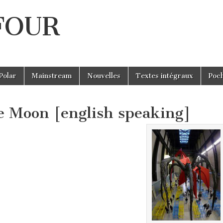
UFOUR
Polar
Mainstream
Nouvelles
Textes intégraux
Poc
e Moon [english speaking]