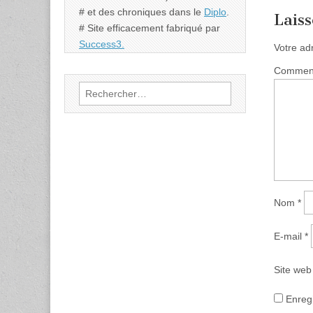
# et des chroniques dans le
Diplo
.
Lais
# Site efficacement fabriqué par
Success3.
Votre ad
Commen
Rechercher :
Nom
*
E-mail
*
Site web
Enreg