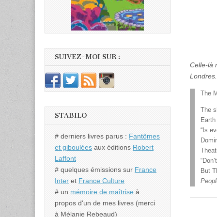
SUIVEZ-MOI SUR :
Celle-là
Londres.
The M
The s
STABILO
Earth 
“Is e
# derniers livres parus :
Fantômes
Domini
et giboulées
aux éditions
Robert
Theat
Laffont
“Don’
# quelques émissions sur
France
But T
Inter
et
France Culture
People
# un
mémoire de maîtrise
à
propos d'un de mes livres (merci
à Mélanie Rebeaud)