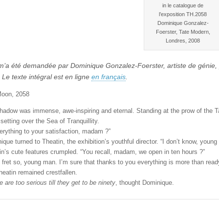
in le catalogue de
l’exposition TH.2058
Dominique Gonzalez-
Foerster, Tate Modern,
Londres, 2008
 m’a été demandée par Dominique Gonzalez-Foerster, artiste de génie, 
 Le texte intégral est en ligne
en français
.
oon, 2058
hadow was immense, awe-inspiring and eternal. Standing at the prow of the 
setting over the Sea of Tranquillity.
verything to your satisfaction, madam ?”
que turned to Theatin, the exhibition’s youthful director. “I don’t know, young 
in’s cute features crumpled. “You recall, madam, we open in ten hours ?”
t fret so, young man. I’m sure that thanks to you everything is more than read
heatin remained crestfallen.
 are too serious till they get to be ninety
, thought Dominique.