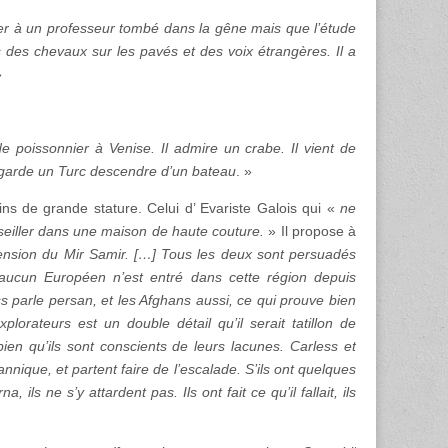
bler à un professeur tombé dans la gêne mais que l’étude
s des chevaux sur les pavés et des voix étrangères. Il a
»
e poissonnier à Venise. Il admire un crabe. Il vient de
 regarde un Turc descendre d’un bateau
. »
s de grande stature. Celui d’ Evariste Galois qui «
ne
seiller dans une maison de haute couture.
» Il propose à
ension du Mir Samir. […] Tous les deux sont persuadés
u’aucun Européen n’est entré dans cette région depuis
ss parle persan, et les Afghans aussi, ce qui prouve bien
explorateurs est un double détail qu’il serait tatillon de
bien qu’ils sont conscients de leurs lacunes. Carless et
ique, et partent faire de l’escalade. S’ils ont quelques
ls ne s’y attardent pas. Ils ont fait ce qu’il fallait, ils