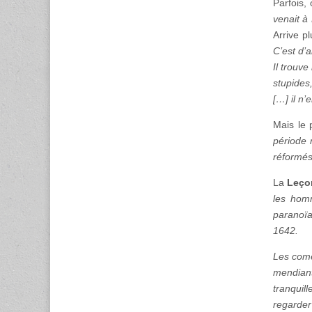
Parfois,
venait à 
Arrive p
C’est d’a
Il trouve
stupides,
[…] il n’
Mais le 
période 
réformés
La
Leço
les homm
paranoïaq
1642.
Les comé
mendiant
tranquill
regarder