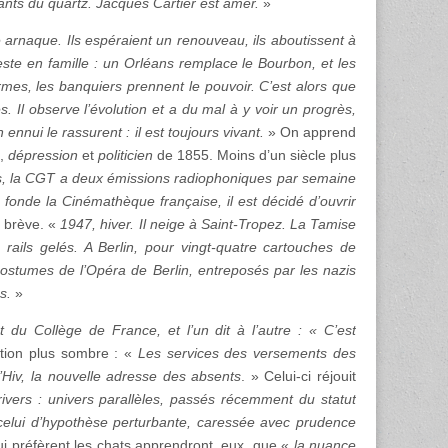
amants du quartz. Jacques Cartier est amer.
»
 arnaque. Ils espéraient un renouveau, ils aboutissent à
este en famille : un Orléans remplace le Bourbon, et les
rmes, les banquiers prennent le pouvoir. C’est alors que
s. Il observe l’évolution et a du mal à y voir un progrès,
nui le rassurent : il est toujours vivant.
» On apprend
,
dépression
et
politicien
de 1855. Moins d’un siècle plus
s, la CGT a deux émissions radiophoniques par semaine
is fonde la Cinémathèque française, il est décidé d’ouvrir
t brève. «
1947, hiver. Il neige à Saint-Tropez. La Tamise
 rails gelés. A Berlin, pour vingt-quatre cartouches de
ostumes de l’Opéra de Berlin, entreposés par les nazis
s.
»
 du Collège de France, et l’un dit à l’autre : « C’est
tion plus sombre : «
Les services des versements des
’Hiv, la nouvelle adresse des absents
. » Celui-ci réjouit
rivers : univers parallèles, passés récemment du statut
 celui d’hypothèse perturbante, caressée avec prudence
i préfèrent les chats apprendront, eux, que «
la nuance