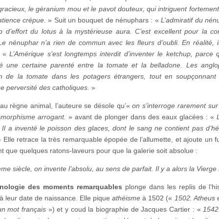
gracieux, le géranium mou et le pavot douteux, qui intriguent fortement, 
atience crépue
. » Suit un bouquet de nénuphars : «
L’admiratif du nénu
p d’effort du lotus à la mystérieuse aura. C’est excellent pour la 
Le nénuphar n’a rien de commun avec les fleurs d’oubli. En réalité, il
: «
L’Amérique s’est longtemps interdit d’inventer le ketchup, parce 
é une certaine parenté entre la tomate et la belladone. Les angl
on de la tomate dans les potagers étrangers, tout en soupçonnant
ue perversité des catholiques.
»
au règne animal, l’auteure se désole qu’«
on s’interroge rarement sur 
omorphisme arrogant.
» avant de plonger dans des eaux glacées : «
 Il a inventé le poisson des glaces, dont le sang ne contient pas d’h
 Elle retrace la très remarquable épopée de l’allumette, et ajoute un f
 que quelques ratons-laveurs pour que la galerie soit absolue :
me siècle, on invente l’absolu, au sens de parfait. Il y a alors la Vierge
nologie des moments remarquables
plonge dans les replis de l’hi
 à leur date de naissance. Elle pique
athéisme
à 1502 («
1502. A
theus
e
un mot français
») et y coud la biographie de Jacques Cartier : «
1542.