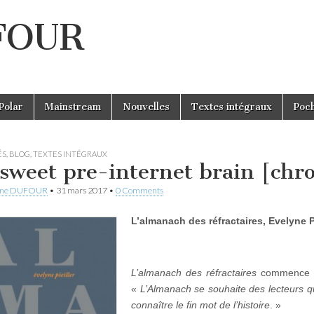
UFOUR
Polar
Mainstream
Nouvelles
Textes intégraux
Poc
ÉS
,
BLOG
,
TEXTES INTÉGRAUX
sweet pre-internet brain [chr
ine DUFOUR
•
31 mars 2017
•
0 Comments
L’almanach des réfractaires, Evelyne Pi
L’almanach des réfractaires
commence pa
«
L’Almanach se souhaite des lecteurs qui
connaître le fin mot de l’histoire
. »