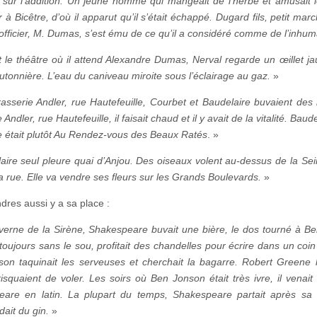
 sur l’addition. Un jeune homme qui mangeait de l’herbe et amusait 
 à Bicêtre, d’où il apparut qu’il s’était échappé. Dugard fils, petit ma
officier, M. Dumas, s’est ému de ce qu’il a considéré comme de l’inhuma
 le théâtre où il attend Alexandre Dumas, Nerval regarde un œillet ja
utonnière. L’eau du caniveau miroite sous l’éclairage au gaz.
»
rasserie Andler, rue Hautefeuille, Courbet et Baudelaire buvaient des b
 Andler, rue Hautefeuille, il faisait chaud et il y avait de la vitalité. Ba
e était plutôt Au Rendez-vous des Beaux Ratés
. »
aire seul pleure quai d’Anjou. Des oiseaux volent au-dessus de la Se
la rue. Elle va vendre ses fleurs sur les Grands Boulevards.
»
dres aussi y a sa place :
averne de la Sirène, Shakespeare buvait une bière, le dos tourné à Be
 toujours sans le sou, profitait des chandelles pour écrire dans un coin
on taquinait les serveuses et cherchait la bagarre. Robert Greene 
isquaient de voler. Les soirs où Ben Jonson était très ivre, il venai
are en latin. La plupart du temps, Shakespeare partait après sa d
it du gin.
»