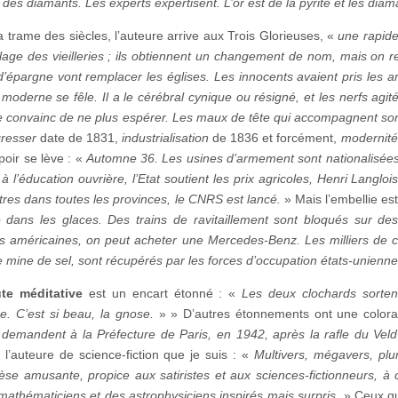
t des diamants. Les experts expertisent. L’or est de la pyrite et les di
la trame des siècles, l’auteure arrive aux Trois Glorieuses, «
une rapide
lage des vieilleries ; ils obtiennent un changement de nom, mais on r
d’épargne vont remplacer les églises. Les innocents avaient pris les a
moderne se fêle. Il a le cérébral cynique ou résigné, et les nerfs agité
se convainc de ne plus espérer. Les maux de tête qui accompagnent son en
resser
date de 1831,
industrialisation
de 1836 et forcément,
modernité
spoir se lève : «
Automne 36. Les usines d’armement sont nationalisée
à l’éducation ouvrière, l’Etat soutient les prix agricoles, Henri Langlo
tres dans toutes les provinces, le CNRS est lancé.
» Mais l’embellie es
e dans les glaces. Des trains de ravitaillement sont bloqués sur des
es américaines, on peut acheter une Mercedes-Benz. Les milliers de c
 mine de sel, sont récupérés par les forces d’occupation états-unienne
te méditative
est un encart étonné : «
Les deux clochards sortent
 C’est si beau, la gnose.
» » D’autres étonnements ont une colora
s demandent à la Préfecture de Paris, en 1942, après la rafle du Veld
 l’auteure de science-fiction que je suis : «
Multivers, mégavers, plu
èse amusante, propice aux satiristes et aux sciences-fictionneurs, à
mathématiciens et des astrophysiciens inspirés mais surpris.
» Ceux qu