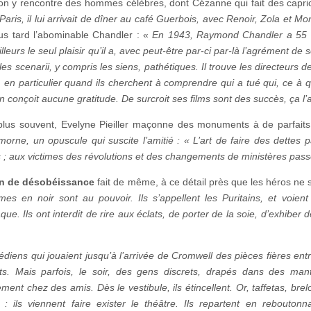
 on y rencontre des hommes célèbres, dont Cézanne qui fait des cap
Paris, il lui arrivait de dîner au café Guerbois, avec Renoir, Zola et Mone
lus tard l’abominable Chandler : «
En 1943, Raymond Chandler a 55 an
illeurs le seul plaisir qu’il a, avec peut-être par-ci par-là l’agrément
 les scenarii, y compris les siens, pathétiques. Il trouve les directeurs
 en particulier quand ils cherchent à comprendre qui a tué qui, ce à quoi
en conçoit aucune gratitude. De surcroit ses films sont des succès, ça l
plus souvent, Evelyne Pieiller maçonne des monuments à de parfait
morne, un opuscule qui suscite l’amitié : « L’art de faire des dette
 ; aux victimes des révolutions et des changements de ministères passé
n de désobéissance
fait de même, à ce détail près que les héros ne 
es en noir sont au pouvoir. Ils s’appellent les Puritains, et voient 
ue. Ils ont interdit de rire aux éclats, de porter de la soie, d’exhiber 
diens qui jouaient jusqu’à l’arrivée de Cromwell des pièces fières e
s. Mais parfois, le soir, des gens discrets, drapés dans des man
ement chez des amis. Dès le vestibule, ils étincellent. Or, taffetas, brel
 : ils viennent faire exister le théâtre. Ils repartent en rebout