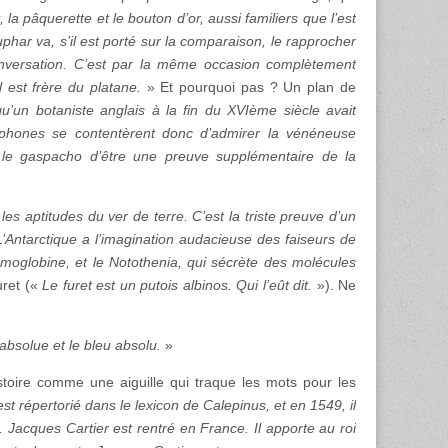
la pâquerette et le bouton d’or, aussi familiers que l’est
phar va, s’il est porté sur la comparaison, le rapprocher
conversation. C’est par la même occasion complètement
 est frère du platane.
» Et pourquoi pas ? Un plan de
qu’un botaniste anglais à la fin du XVIème siècle avait
ophones se contentèrent donc d’admirer la vénéneuse
 le gaspacho d’être une preuve supplémentaire de la
les aptitudes du ver de terre. C’est la triste preuve d’un
L’Antarctique a l’imagination audacieuse des faiseurs de
émoglobine, et le Notothenia, qui sécrète des molécules
uret («
Le furet est un putois albinos. Qui l’eût dit.
»). Ne
 absolue et le bleu absolu.
»
stoire comme une aiguille qui traque les mots pour les
st répertorié dans le lexicon de Calepinus, et en 1549, il
 Jacques Cartier est rentré en France. Il apporte au roi