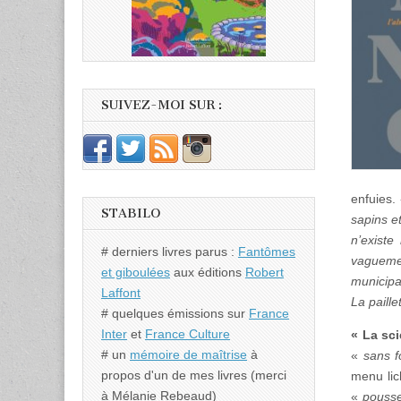
SUIVEZ-MOI SUR :
enfuies.
STABILO
sapins e
n’existe
# derniers livres parus :
Fantômes
vagueme
et giboulées
aux éditions
Robert
municipa
Laffont
La paille
# quelques émissions sur
France
Inter
et
France Culture
« La sc
# un
mémoire de maîtrise
à
«
sans f
propos d'un de mes livres (merci
menu li
à Mélanie Rebeaud)
«
pousse