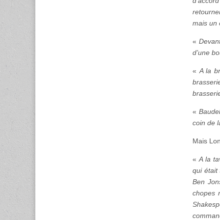
d’accord
retourner
mais un 
«
Devant
d’une bo
«
A la b
brasserie
brasseri
«
Baudel
coin de 
Mais Lon
«
A la t
qui était
Ben Jons
chopes r
Shakespe
commanda