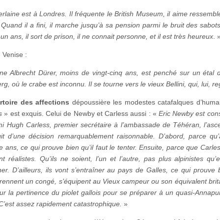
erlaine est à Londres. Il fréquente le British Museum, il aime ressem
 Quand il a fini, il marche jusqu’à sa pension parmi le bruit des sabot
 un ans, il sort de prison, il ne connait personne, et il est très heureux
. 
Venise :
ne Albrecht Dürer, moins de vingt-cinq ans, est penché sur un étal d
, où le crabe est inconnu. Il se tourne vers le vieux Bellini, qui, lui,
toire des affections
dépoussière les modestes catafalques d’humain
s
» est exquis. Celui de Newby et Carless aussi : «
Eric Newby est con
i Hugh Carless, premier secrétaire à l’ambassade de Téhéran, l’asc
agit d’une décision remarquablement raisonnable. D’abord, parce q
e ans, ce qui prouve bien qu’il faut le tenter. Ensuite, parce que Carle
nt réalistes. Qu’ils ne soient, l’un et l’autre, pas plus alpinistes qu’
er. D’ailleurs, ils vont s’entraîner au pays de Galles, ce qui prouve 
ennent un congé, s’équipent au Vieux campeur ou son équivalent britann
r la pertinence du piolet gallois pour se préparer à un quasi-Annapurna, i
 C’est assez rapidement catastrophique.
»