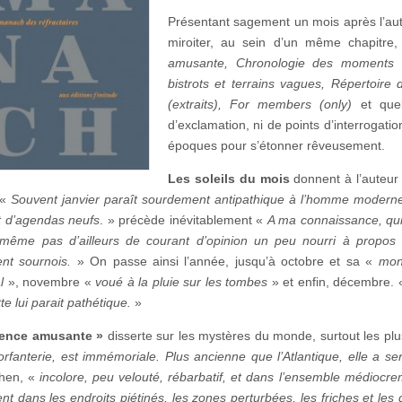
Présentant sagement un mois après l’aut
miroiter, au sein d’un même chapitre,
amusante, Chronologie des moments r
bistrots et terrains vagues, Répertoire
(extraits), For members (only)
et que
d’exclamation, ni de points d’interrogation
époques pour s’étonner rêveusement.
Les soleils du mois
donnent à l’auteur
 «
Souvent janvier paraît sourdement antipathique à l’homme moderne
t d’agendas neufs
. » précède inévitablement «
A ma connaissance, qui n
 même pas d’ailleurs de courant d’opinion un peu nourri à propos d
nt sournois.
» On passe ainsi l’année, jusqu’à octobre et sa «
mon
l
», novembre «
voué à la pluie sur les tombes
» et enfin, décembre.
tte lui parait pathétique.
»
ience amusante »
disserte sur les mystères du monde, surtout les plus
orfanterie, est immémoriale. Plus ancienne que l’Atlantique, elle a sen
chen, «
incolore, peu velouté, rébarbatif, et dans l’ensemble médiocr
nt dans les endroits piétinés, les zones perturbées, les friches et l