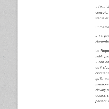
«
Paul V
console.
trente et
Et même 
«
Le jeu
Nuremberg
Le
Réper
faiblit pa
«
son am
qu’il s’
cinquant
qu’ils so
mentionn
Newby pr
doutes su
partent.