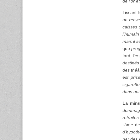
de l’or e
Tissant 
un recyc
caisses 
l’humain 
mais il 
que
prog
tard, l’e
destinés 
des théâ
est pris
cigarett
dans une
La minu
dommage.
retraite
l’âme de
d’hypoth
par des 