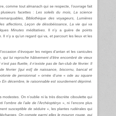
re, comme tout almanach qui se respecte, l’ouvrage fait
 plusieurs facettes :
Les soleils du mois, La science
emarquables, Bibliothèque des voyageurs, Lumières
 des affections, Leçon de désobéissance, La vie qui va
lques
Minutes méditatives
. Il n’y a guère de points
. Il n’y a qu’un regard qui va, et parcourt les lieux et les
 l’occasion d’évoquer les neiges d’antan et les canicules
, qui lui reproche hâtivement d’être encombré de vieux
’est pas fluette, il n’existe pas de fan-club de février. Il
e février [qui est] de naissance, biscornu, bancal et
otonie de pensionnat
» ornée d’une «
ode au square
 «
En décembre, le raisonnable est sourdement déprimé.
 modestes. On n’oublie ni la très discrète ciboulette qui
ti l’ombre de l’aile de l’Archéoptéryx
», ni l’encore plus
ement susceptible de séduire
», les plantes rudérales qui
es décharges. On compte parmi elles le mouron rouge, qui