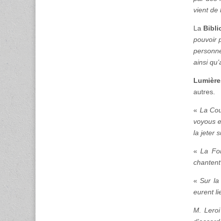
vient de 
La
Bibli
pouvoir 
personn
ainsi qu’
Lumières
autres.
«
La Cou
voyous et
la jeter 
«
La Fon
chantent
«
Sur la
eurent li
M. Leroi