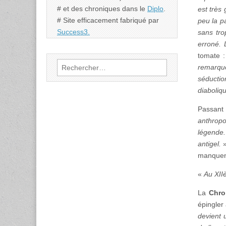
# et des chroniques dans le
Diplo
.
est très 
# Site efficacement fabriqué par
peu la p
Success3.
sans tro
erroné. 
tomate 
Rechercher :
remarqu
séducti
diaboliq
Passant 
anthrop
légende.
antigel.
»
manquent
«
Au XIIè
La
Chro
épingler
devient 