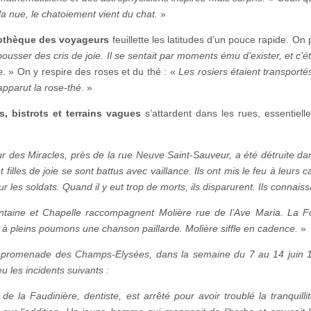
la nue, le chatoiement vient du chat.
»
othèque des voyageurs
feuillette les latitudes d’un pouce rapide. O
pousser des cris de joie. Il se sentait par moments ému d’exister, et c’
e
. » On y respire des roses et du thé : «
Les rosiers étaient transpor
apparut la rose-thé.
»
, bistrots et terrains vagues
s’attardent dans les rues, essentielle
r des Miracles, près de la rue Neuve Saint-Sauveur, a été détruite da
 filles de joie se sont battus avec vaillance. Ils ont mis le feu à leurs 
sur les soldats. Quand il y eut trop de morts, ils disparurent. Ils connais
taine et Chapelle raccompagnent Molière rue de l’Ave Maria. La Fo
 à pleins poumons une chanson paillarde. Molière siffle en cadence.
»
 promenade des Champs-Elysées, dans la semaine du 7 au 14 juin 178
eu les incidents suivants :
 de la Faudinière, dentiste, est arrêté pour avoir troublé la tranqui