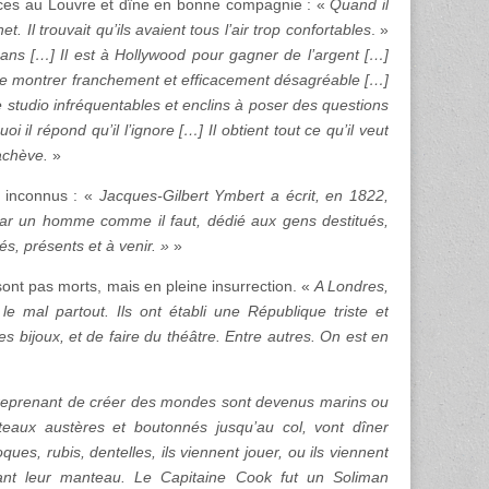
rices au Louvre et dîne en bonne compagnie : «
Quand il
t. Il trouvait qu’ils avaient tous l’air trop confortables
. »
s […] Il est à Hollywood pour gagner de l’argent […]
 de se montrer franchement et efficacement désagréable […]
 de studio infréquentables et enclins à poser des questions
 il répond qu’il l’ignore […] Il obtient tout ce qu’il veut
’achève.
»
s inconnus : «
Jacques-Gilbert Ymbert a écrit, en 1822,
s par un homme comme il faut, dédié aux gens destitués,
s, présents et à venir. »
»
sont pas morts, mais en pleine insurrection. «
A Londres,
le mal partout. Ils ont établi une République triste et
des bijoux, et de faire du théâtre. Entre autres. On est en
ntreprenant de créer des mondes sont devenus marins ou
teaux austères et boutonnés jusqu’au col, vont dîner
oques, rubis, dentelles, ils viennent jouer, ou ils viennent
onnant leur manteau. Le Capitaine Cook fut un Soliman