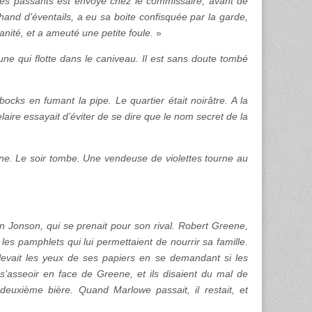
les passants est envoyé chez le commissaire, avant de
rchand d’éventails, a eu sa boite confisquée par la garde,
nité, et a ameuté une petite foule.
»
une qui flotte dans le caniveau. Il est sans doute tombé
ocks en fumant la pipe. Le quartier était noirâtre. A la
udelaire essayait d’éviter de se dire que le nom secret de la
ine. Le soir tombe. Une vendeuse de violettes tourne au
n Jonson, qui se prenait pour son rival. Robert Greene,
 les pamphlets qui lui permettaient de nourrir sa famille.
levait les yeux de ses papiers en se demandant si les
t s’asseoir en face de Greene, et ils disaient du mal de
euxième bière. Quand Marlowe passait, il restait, et