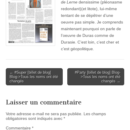
de Lerne
densissime (pléonasme
redondant)(et litote), lui-même
tentant de se dépêtrer d’une
oeuvre pas simple. Je comprends
maintenant pourquoi on parle de
l’oeuvre de Duras comme de
Durasie. C’est loin, c’est cher et
c’est géopolitique.
Post
← #Super [billet de blog]
#Party [billet de blog] Blog-
Blog->Tous les noms ont été
>Tous les noms ont été
navigation
changés
changés →
Laisser un commentaire
Votre adresse e-mail ne sera pas publiée.
Les champs
obligatoires sont indiqués avec
*
Commentaire
*