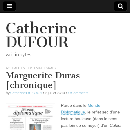
Catherine
DUFOUR
writ in bytes
ACTUALITÉS
,
TEXTES INTÉGRAUX
Marguerite Duras
[chronique]
by
Catherine DUFOUR
•
8 juillet 2014
•
0 Comments
Parue dans le
Monde
Diplomatique
, le reflet sec d’une
lecture houleuse (dans le sens :
pas loin de se noyer) d’un
Cahier