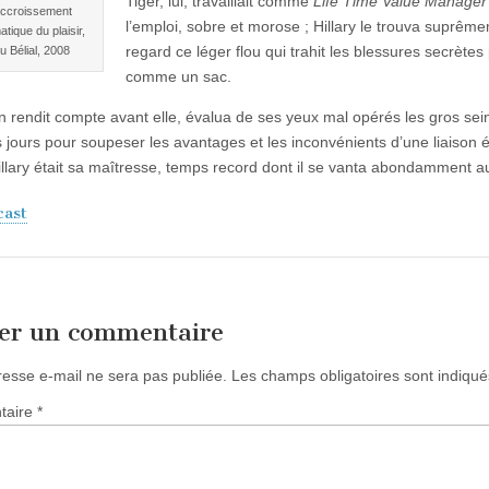
Tiger, lui, travaillait comme
Life Time Value Manager
accroissement
l’emploi, sobre et morose ; Hillary le trouva suprême
tique du plaisir,
regard ce léger flou qui trahit les blessures secrèt
u Bélial, 2008
comme un sac.
en rendit compte avant elle, évalua de ses yeux mal opérés les gros se
 jours pour soupeser les avantages et les inconvénients d’une liaison 
llary était sa maîtresse, temps record dont il se vanta abondamment a
cast
ser un commentaire
resse e-mail ne sera pas publiée.
Les champs obligatoires sont indiqu
taire
*