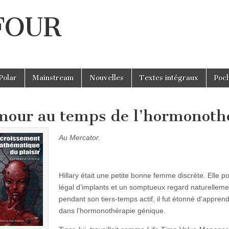
UFOUR
Polar
Mainstream
Nouvelles
Textes intégraux
Poc
mour au temps de l’hormonoth
Au Mercator.
Hillary était une petite bonne femme discrète. Elle p
légal d’implants et un somptueux regard naturellemen
pendant son tiers-temps actif, il fut étonné d’apprend
dans l’hormonothérapie génique.