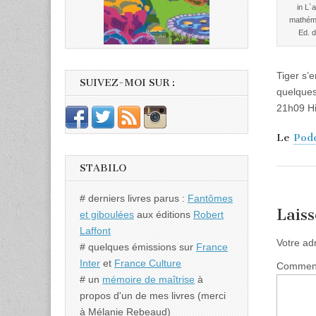
in L`
mathéma
Ed. d
Tiger s’
SUIVEZ-MOI SUR :
quelques
21h09 Hi
Le
Pod
STABILO
# derniers livres parus :
Fantômes
Lais
et giboulées
aux éditions
Robert
Laffont
Votre ad
# quelques émissions sur
France
Inter
et
France Culture
Commen
# un
mémoire de maîtrise
à
propos d'un de mes livres (merci
à Mélanie Rebeaud)