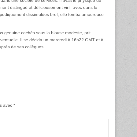
dans une société de services. Il avait le physique de
ment distingué et délicieusement viril, avec dans le
es pudiquement dissimulées bref, elle tomba amoureuse
ins genuine cachés sous la blouse modeste, prit
éventuelle. Il se décida un mercredi à 16h22 GMT et à
uprès de ses collègues.
és avec
*