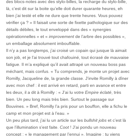
des blocs-notes avec des stylo-billes, la recharge du stylo-bille,
là, c’est dit sur la boite qu’elle doit durer quarante heures, eh
bien j’ai testé et elle ne dure que trente heures. Vous pouvez
vérifier ça ? » Il faisait une sorte de fixette pathologique sur des
détails débiles, le tout enveloppé dans des « synergies
opérationnelles » et «
improvement
de l’arbre des possibles »,
un emballage absolument imbouffable.
Il n’y a pas longtemps, j’ai croisé un copain qui jusque là aimait
son job, et je l’ai trouvé tout chafouiné, tout écrasé de mauvaise
fatigue. Il m’a expliqué qu’il avait attrapé un nouveau boss pas
méchant, mais confus. « Tu comprends, je monte un projet avec
Romilly, Jacqueline de, la grande classe. J’invite Romilly à dîner
avec mon chef : il est arrivé en retard, parti en avance et entre
les deux, il a dit à Romilly : « J’ai lu votre
Empire éclaté
, très
bien. Un peu long mais très bien. Surtout le passage sur
Bouvines. » Bref, Romilly l’a pris pour un bouffon, elle a fichu le
camp et mon projet est à l’eau. »
Un peu plus tard, j’ai lu un article sur les
bullshit jobs
et c’est là
que l’illumination s’est faite.
Coot
! J’ai pondu un nouveau
concept : « le management par l’ennui ». Imagine : tu viens