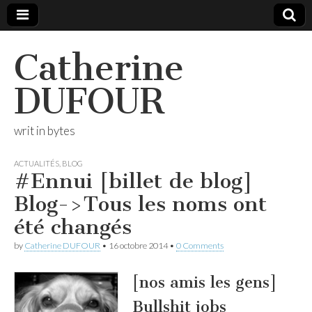
Catherine
DUFOUR
writ in bytes
ACTUALITÉS
,
BLOG
#Ennui [billet de blog]
Blog->Tous les noms ont
été changés
by
Catherine DUFOUR
•
16 octobre 2014
•
0 Comments
[nos amis les gens]
Bullshit jobs