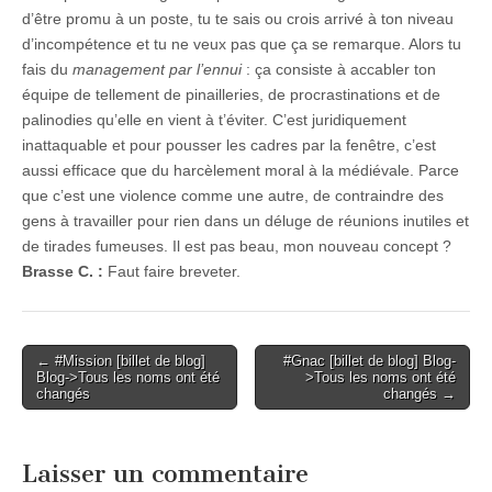
d’être promu à un poste, tu te sais ou crois arrivé à ton niveau
d’incompétence et tu ne veux pas que ça se remarque. Alors tu
fais du
management par l’ennui
: ça consiste à accabler ton
équipe de tellement de pinailleries, de procrastinations et de
palinodies qu’elle en vient à t’éviter. C’est juridiquement
inattaquable et pour pousser les cadres par la fenêtre, c’est
aussi efficace que du harcèlement moral à la médiévale. Parce
que c’est une violence comme une autre, de contraindre des
gens à travailler pour rien dans un déluge de réunions inutiles et
de tirades fumeuses. Il est pas beau, mon nouveau concept ?
Brasse C. :
Faut faire breveter.
Post
← #Mission [billet de blog]
#Gnac [billet de blog] Blog-
Blog->Tous les noms ont été
>Tous les noms ont été
navigation
changés
changés →
Laisser un commentaire