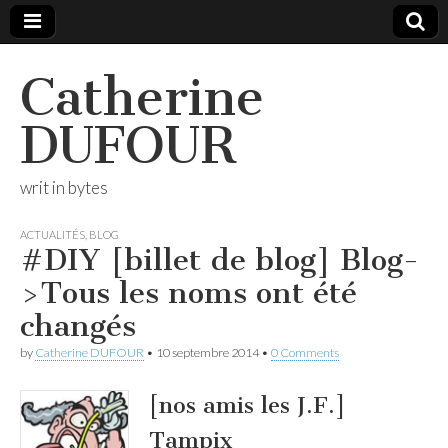
Catherine
DUFOUR
writ in bytes
ACTUALITÉS
,
BLOG
#DIY [billet de blog] Blog-
>Tous les noms ont été
changés
by
Catherine DUFOUR
•
10 septembre 2014
•
0 Comments
[nos amis les J.F.]
Tampix