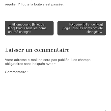
régulier ? Toute la boite y est passée.
Post
← #Homebound [billet de
#Gruyère [billet de blog]
blog] Blog->Tous les noms
Blog->Tous les noms ont été
navigation
ont été changés
changés →
Laisser un commentaire
Votre adresse e-mail ne sera pas publiée.
Les champs
obligatoires sont indiqués avec
*
Commentaire
*