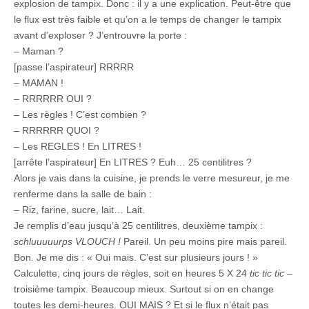
explosion de tampix. Donc : il y a une explication. Peut-être que
le flux est très faible et qu’on a le temps de changer le tampix
avant d’exploser ? J’entrouvre la porte :
– Maman ?
[passe l’aspirateur] RRRRR
– MAMAN !
– RRRRRR OUI ?
– Les règles ! C’est combien ?
– RRRRRR QUOI ?
– Les REGLES ! En LITRES !
[arrête l’aspirateur] En LITRES ? Euh… 25 centilitres ?
Alors je vais dans la cuisine, je prends le verre mesureur, je me
renferme dans la salle de bain :
– Riz, farine, sucre, lait… Lait.
Je remplis d’eau jusqu’à 25 centilitres, deuxième tampix :
schluuuuurps VLOUCH !
Pareil. Un peu moins pire mais pareil.
Bon. Je me dis : « Oui mais. C’est sur plusieurs jours ! »
Calculette, cinq jours de règles, soit en heures 5 X 24
tic tic tic
–
troisième tampix. Beaucoup mieux. Surtout si on en change
toutes les demi-heures. OUI MAIS ? Et si le flux n’était pas