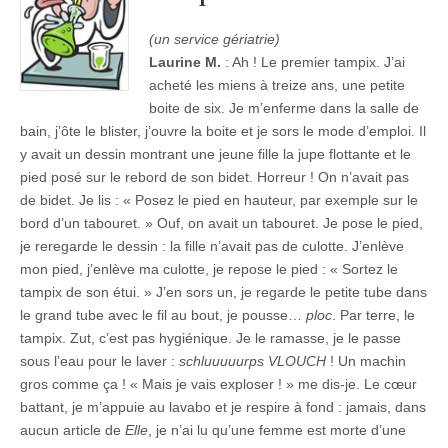
(un service gériatrie)
Laurine M.
: Ah ! Le premier tampix. J’ai
acheté les miens à treize ans, une petite
boite de six. Je m’enferme dans la salle de
bain, j’ôte le blister, j’ouvre la boite et je sors le mode d’emploi. Il
y avait un dessin montrant une jeune fille la jupe flottante et le
pied posé sur le rebord de son bidet. Horreur ! On n’avait pas
de bidet. Je lis : « Posez le pied en hauteur, par exemple sur le
bord d’un tabouret. » Ouf, on avait un tabouret. Je pose le pied,
je reregarde le dessin : la fille n’avait pas de culotte. J’enlève
mon pied, j’enlève ma culotte, je repose le pied : « Sortez le
tampix de son étui. » J’en sors un, je regarde le petite tube dans
le grand tube avec le fil au bout, je pousse…
ploc
. Par terre, le
tampix. Zut, c’est pas hygiénique. Je le ramasse, je le passe
sous l’eau pour le laver :
schluuuuurps VLOUCH
! Un machin
gros comme ça ! « Mais je vais exploser ! » me dis-je. Le cœur
battant, je m’appuie au lavabo et je respire à fond : jamais, dans
aucun article de
Elle
, je n’ai lu qu’une femme est morte d’une