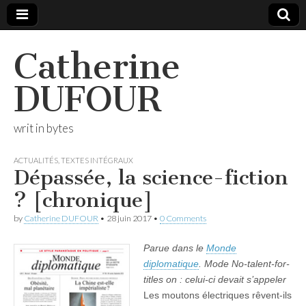
Catherine
DUFOUR
writ in bytes
ACTUALITÉS
,
TEXTES INTÉGRAUX
Dépassée, la science-fiction
? [chronique]
by
Catherine DUFOUR
•
28 juin 2017
•
0 Comments
Parue dans le
Monde
diplomatique
. Mode No-talent-for-
titles on : celui-ci devait s’appeler
Les moutons électriques rêvent-ils