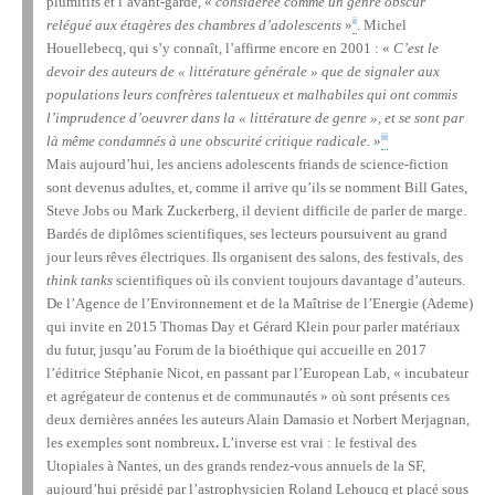
plumitifs et l’avant-garde, «
considérée comme un genre obscur
ii
relégué aux étagères des chambres d’adolescents
»
. Michel
Houellebecq, qui s’y connaît, l’affirme encore en 2001 : «
C’est le
devoir des auteurs de « littérature générale » que de signaler aux
populations leurs confrères talentueux et malhabiles qui ont commis
l’imprudence d’oeuvrer dans la « littérature de genre », et se sont par
iii
là même condamnés à une obscurité critique radicale.
»
Mais aujourd’hui, les anciens adolescents friands de science-fiction
sont devenus adultes, et, comme il arrive qu’ils se nomment Bill Gates,
Steve Jobs ou Mark Zuckerberg, il devient difficile de parler de marge.
Bardés de diplômes scientifiques, ses lecteurs poursuivent au grand
jour leurs rêves électriques. Ils organisent des salons, des festivals, des
think tanks
scientifiques où ils convient toujours davantage d’auteurs.
De l’Agence de l’Environnement et de la Maîtrise de l’Energie (Ademe)
qui invite en 2015 Thomas Day et Gérard Klein pour parler matériaux
du futur, jusqu’au Forum de la bioéthique qui accueille en 2017
l’éditrice Stéphanie Nicot, en passant par l’European Lab, « incubateur
et agrégateur de contenus et de communautés » où sont présents ces
deux dernières années les auteurs Alain Damasio et Norbert Merjagnan,
les exemples sont nombreux
.
L’inverse est vrai : le festival des
Utopiales à Nantes, un des grands rendez-vous annuels de la SF,
aujourd’hui présidé par l’astrophysicien Roland Lehoucq et placé sous