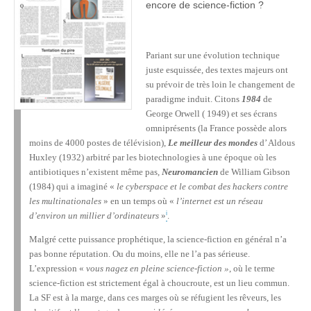
encore de science-fiction ?
Pariant sur une évolution technique
juste esquissée, des textes majeurs ont
su prévoir de très loin le changement de
paradigme induit. Citons
1984
de
George Orwell ( 1949) et ses écrans
omniprésents (la France possède alors
moins de 4000 postes de télévision),
Le meilleur des mondes
d’ Aldous
Huxley (1932) arbitré par les biotechnologies à une époque où les
antibiotiques n’existent même pas,
Neuromancien
de William Gibson
(1984) qui a imaginé «
le cyberspace et le combat des hackers contre
les multinationales
» en un temps où «
l’internet est un réseau
i
d’environ un millier d’ordinateurs
»
.
Malgré cette puissance prophétique, la science-fiction en général n’a
pas bonne réputation. Ou du moins, elle ne l’a pas sérieuse.
L’expression «
vous nagez en pleine science-fiction »
, où le terme
science-fiction est strictement égal à choucroute, est un lieu commun.
La SF est à la marge, dans ces marges où se réfugient les rêveurs, les