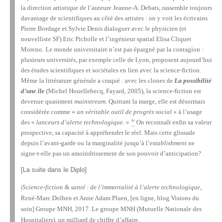
la direction artistique de l’auteure Jeanne-A. Debats, rassemble toujours
davantage de scientifiques au côté des artistes : on y voit les écrivains
Pierre Bordage et Sylvie Denis dialoguer avec le physicien (et
nouvelliste SF) Eric Picholle et l’ingénieur spatial Elisa Cliquet
Moreno.
Le monde universitaire n’est pas épargné par la contagion :
p
lusieurs universités, par exemple celle de Lyon, proposent aujourd’hui
des études scientifiques et sociétales en lien avec la science-fiction.
Même la littérature générale a craqué : avec les clones de
La possibilité
d’une île
(Michel Houellebecq, Fayard, 2005), la science-fiction est
devenue quasiment
mainstream
. Quittant la marge, elle est désormais
considérée comme «
un véritable outil de progrès social
» à l’usage
iv
des «
lanceurs d’alerte technologique
. »
On reconnaît enfin sa valeur
prospective, sa capacité à appréhender le réel. Mais cette glissade
depuis l’avant-garde ou la marginalité jusqu’à l’
establishment
ne
signe-t-elle pas un amoindrissement de son pouvoir d’anticipation?
[La suite dans le Diplo]
& santé : de l’immortalité à l’alerte technologique
,
i
Science-fiction
René-Marc Dolhen et Anne Adam Pluen, [en ligne, blog Visions du
soin] Groupe MNH, 2017. Le groupe MNH (Mutuelle Nationale des
Hospitaliers), un milliard de chiffre d’affaire.