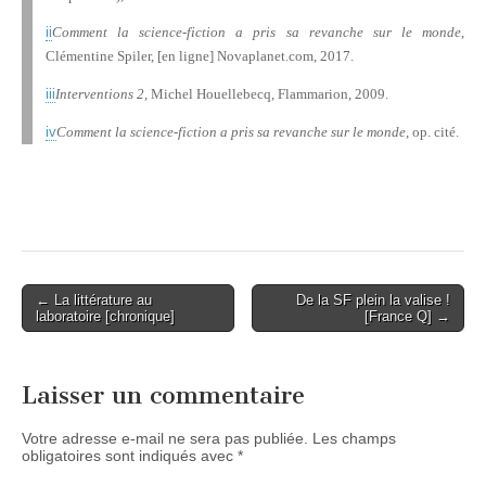
Comment la science-fiction a pris sa revanche sur le monde
,
ii
Clémentine Spiler, [en ligne] Novaplanet.com, 2017.
Interventions 2
, Michel Houellebecq, Flammarion, 2009.
iii
Comment la science-fiction a pris sa revanche sur le monde
, op. cité.
iv
Post
← La littérature au
De la SF plein la valise !
laboratoire [chronique]
[France Q] →
navigation
Laisser un commentaire
Votre adresse e-mail ne sera pas publiée.
Les champs
obligatoires sont indiqués avec
*