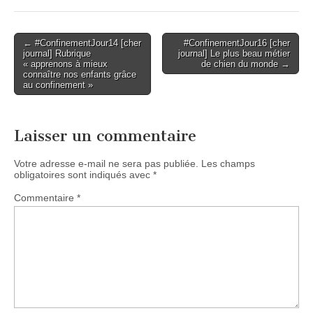
Post
← #ConfinementJour14 [cher
#ConfinementJour16 [cher
journal] Rubrique
journal] Le plus beau métier
navigation
« apprenons à mieux
de chien du monde →
connaître nos enfants grâce
au confinement »
Laisser un commentaire
Votre adresse e-mail ne sera pas publiée.
Les champs
obligatoires sont indiqués avec
*
Commentaire
*