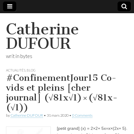
Catherine
DUFOUR
writ in bytes
ACTUALITÉS
,
BLOG
#ConfinementJour15 Co-
vids et pleins [cher
journal] (√81x√1)×(√81x−
(√1))
by
Catherine DUFOUR
•
31 mars 2020
•
0 Comments
[petit grand] (x) = 2×2+ 5x=x×(2x+ 5).