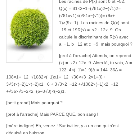
Les racines de P(x) sont 0 et −52.
Q(x) = 81×2−1=(√81x)2−(√1)2=
(√81x√1)×(√81x−(√1))= (9x+
1)×(9x−1). Les racines de Q(x) sont
−19 et 19R(x) =−x2+ 12x−9. On
calcule le discriminant de R(x) avec
a=−1, b= 12 et c=−9, mais pourquoi ?
[prof à l’arrache] Attends, on reprend.
(x) =−x2+ 12x−9. Alors là, tu vois, ∆ =
122−4×(−1)×(−9)∆ = 144−36∆ =
108×1=−12−√1082×(−1)x1=−12−√36×√3−2×1=(6 +
3√3)×(−2)1×(−2)x1= 6 + 3√3×2=−12 +√1082×(−1)x2=−12
+√36×√3−2×2=(6−3√3)×(−2)1.
[petit grand] Mais pourquoi ?
[prof à l’arrache] Mais PARCE QUE, bon sang !
[mère indigne] Eh, venez ! Sur twitter, y a un con qui s’est
déguisé en buisson.