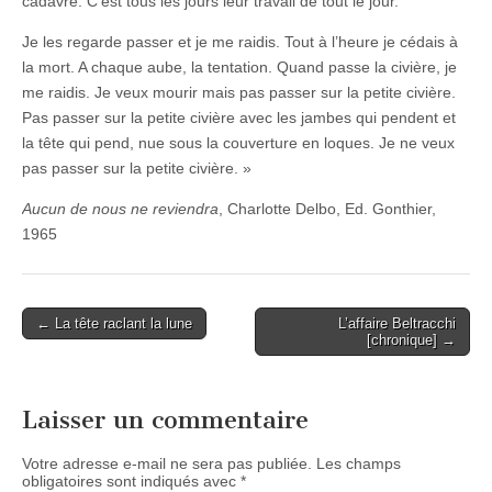
cadavre. C’est tous les jours leur travail de tout le jour.
Je les regarde passer et je me raidis. Tout à l’heure je cédais à
la mort. A chaque aube, la tentation. Quand passe la civière, je
me raidis. Je veux mourir mais pas passer sur la petite civière.
Pas passer sur la petite civière avec les jambes qui pendent et
la tête qui pend, nue sous la couverture en loques. Je ne veux
pas passer sur la petite civière. »
Aucun de nous ne reviendra
, Charlotte Delbo, Ed. Gonthier,
1965
Post
← La tête raclant la lune
L’affaire Beltracchi
[chronique] →
navigation
Laisser un commentaire
Votre adresse e-mail ne sera pas publiée.
Les champs
obligatoires sont indiqués avec
*