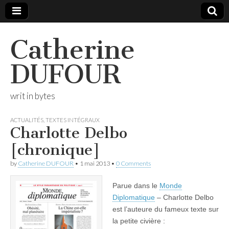
Catherine
DUFOUR
writ in bytes
ACTUALITÉS
,
TEXTES INTÉGRAUX
Charlotte Delbo
[chronique]
by
Catherine DUFOUR
•
1 mai 2013
•
0 Comments
Parue dans le
Monde
Diplomatique
– Charlotte Delbo
est l’auteure du fameux texte sur
la petite civière :