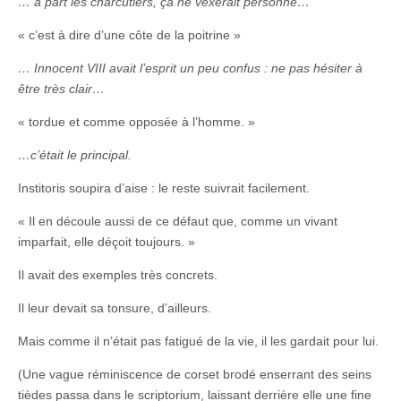
… à part les charcutiers, ça ne vexerait personne…
« c’est à dire d’une côte de la poitrine »
… Innocent VIII avait l’esprit un peu confus : ne pas hésiter à
être très clair…
« tordue et comme opposée à l’homme. »
…c’était le principal.
Institoris soupira d’aise : le reste suivrait facilement.
« Il en découle aussi de ce défaut que, comme un vivant
imparfait, elle déçoit toujours. »
Il avait des exemples très concrets.
Il leur devait sa tonsure, d’ailleurs.
Mais comme il n’était pas fatigué de la vie, il les gardait pour lui.
(Une vague réminiscence de corset brodé enserrant des seins
tièdes passa dans le scriptorium, laissant derrière elle une fine