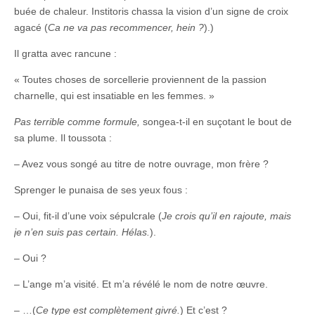
buée de chaleur. Institoris chassa la vision d’un signe de croix
agacé (
Ca ne va pas recommencer, hein ?
).)
Il gratta avec rancune :
« Toutes choses de sorcellerie proviennent de la passion
charnelle, qui est insatiable en les femmes. »
Pas terrible comme formule,
songea-t-il en suçotant le bout de
sa plume. Il toussota :
– Avez vous songé au titre de notre ouvrage, mon frère ?
Sprenger le punaisa de ses yeux fous :
– Oui, fit-il d’une voix sépulcrale (
Je crois qu’il en rajoute, mais
je n’en suis pas certain. Hélas.
).
– Oui ?
– L’ange m’a visité. Et m’a révélé le nom de notre œuvre.
– …(
Ce type est complètement givré.
) Et c’est ?