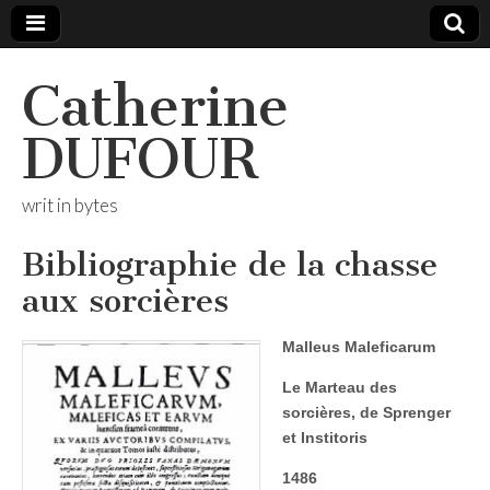
Catherine
DUFOUR
writ in bytes
Bibliographie de la chasse
aux sorcières
Malleus Maleficarum
Le Marteau des
sorcières, de Sprenger
et Institoris
1486